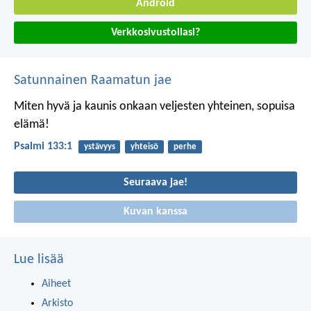
Android
Verkkosivustollasi?
Satunnainen Raamatun jae
Miten hyvä ja kaunis onkaan
veljesten yhteinen, sopuisa
elämä!
Psalmi 133:1
ystävyys
yhteisö
perhe
Seuraava jae!
Kuvan kanssa
Lue lisää
Aiheet
Arkisto