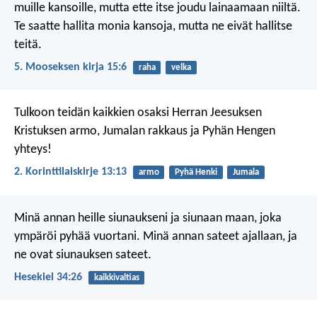
muille kansoille, mutta ette itse joudu lainaamaan niiltä.
Te saatte hallita monia kansoja, mutta ne eivät hallitse
teitä.
5. Mooseksen kirja 15:6
raha
velka
Tulkoon teidän kaikkien osaksi Herran Jeesuksen
Kristuksen armo, Jumalan rakkaus ja Pyhän Hengen
yhteys!
2. Korinttilaiskirje 13:13
armo
Pyhä Henki
Jumala
Minä annan heille siunaukseni ja siunaan maan, joka
ympäröi pyhää vuortani. Minä annan sateet ajallaan, ja
ne ovat siunauksen sateet.
Hesekiel 34:26
kaikkivaltias