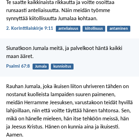
Te saatte kaikkinaista rikkautta ja voitte osoittaa
runsaasti anteliaisuutta. Näin meidän työmme
synnyttää kiitollisuutta Jumalaa kohtaan.
2. Korinttilaiskirje 9:11
anteliaisuus
kiitollisuus
antaminen
Siunatkoon Jumala meitä,
ja palvelkoot häntä kaikki
maan ääret.
Psalmi 67:8
Jumala
kunnioitus
Rauhan Jumala, joka ikuisen liiton uhriveren tähden on
nostanut kuolleista lampaiden suuren paimenen,
meidän Herramme Jeesuksen, varustakoon teidät hyvillä
lahjoillaan, niin että voitte täyttää hänen tahtonsa. Sen,
mikä on hänelle mieleen, hän itse tehköön meissä, hän
ja Jeesus Kristus. Hänen on kunnia aina ja ikuisesti.
Aamen.