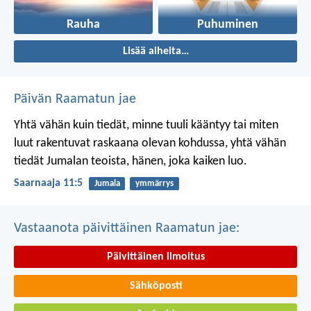
Rauha
Puhuminen
Lisää aiheita…
Päivän Raamatun jae
Yhtä vähän kuin tiedät, minne tuuli kääntyy
tai miten
luut rakentuvat raskaana olevan kohdussa,
yhtä vähän
tiedät Jumalan teoista,
hänen, joka kaiken luo.
Saarnaaja 11:5
Jumala
ymmärrys
Vastaanota päivittäinen Raamatun jae:
Päivittäinen ilmoitus
Sähköposti