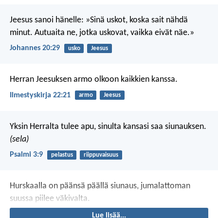
Jeesus sanoi hänelle: »Sinä uskot, koska sait nähdä
minut. Autuaita ne, jotka uskovat, vaikka eivät näe.»
Johannes 20:29
usko
Jeesus
Herran Jeesuksen armo olkoon kaikkien kanssa.
Ilmestyskirja 22:21
armo
Jeesus
Yksin Herralta tulee apu,
sinulta kansasi saa siunauksen.
(sela)
Psalmi 3:9
pelastus
riippuvaisuus
Hurskaalla on päänsä päällä siunaus,
jumalattoman
suussa piilee väkivalta.
Lue lisää...