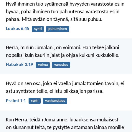
Hyvä ihminen tuo sydämensä hyvyyden varastosta esiin
hyvää, paha ihminen tuo pahuutensa varastosta esiin
pahaa. Mitä sydän on täynnä, sitä suu puhuu.
Luukas 6:45
synti
puhuminen
Herra, minun Jumalani, on voimani.
Hän tekee jalkani
nopeiksi kuin kauriin jalat
ja ohjaa kulkuni kukkuloille.
Habakuk 3:19
voima
varustus
Hyvä on sen osa,
joka ei vaella jumalattomien tavoin,
ei
astu syntisten teille,
ei istu pilkkaajien parissa.
Psalmi 1:1
synti
vanhurskaus
Kun Herra, teidän Jumalanne, lupauksensa mukaisesti
on siunannut teitä, te pystytte antamaan lainaa monille