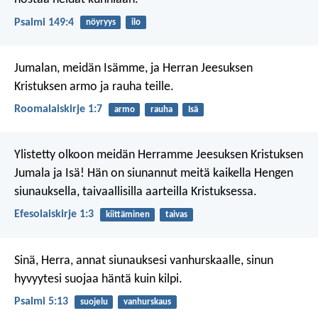
Psalmi 149:4
nöyryys
ilo
Jumalan, meidän Isämme, ja Herran Jeesuksen
Kristuksen armo ja rauha teille.
Roomalaiskirje 1:7
armo
rauha
Isä
Ylistetty olkoon meidän Herramme Jeesuksen Kristuksen
Jumala ja Isä! Hän on siunannut meitä kaikella Hengen
siunauksella, taivaallisilla aarteilla Kristuksessa.
Efesolaiskirje 1:3
kiittäminen
taivas
Sinä, Herra, annat siunauksesi vanhurskaalle,
sinun
hyvyytesi suojaa häntä kuin kilpi.
Psalmi 5:13
suojelu
vanhurskaus