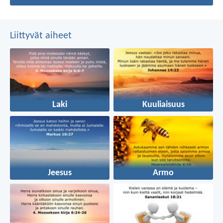
Liittyvät aiheet
Laki
Kuuliaisuus
Jeesus
Armo