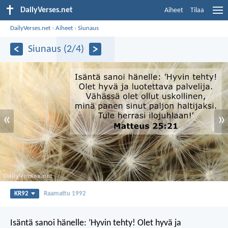
DailyVerses.net
Aiheet
Tilaa
DailyVerses.net
›
Aiheet
›
Siunaus
Siunaus (2/4)
«
»
KR92
Raamattu 1992
Isäntä sanoi hänelle: ’Hyvin tehty! Olet hyvä ja