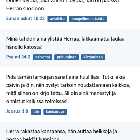
Onnen löytää, joka vaimon löytää,
hän on päässyt
Herran suosioon.
Sananlaskut 18:22
avioliitto
hengellinen etsintä
Minä tahdon aina ylistää Herraa,
lakkaamatta laulaa
hänelle kiitosta!
Psalmi 34:2
palvonta
puhuminen
kiittäminen
Pidä tämän lainkirjan sanat aina huulillasi. Tutki lakia
päivin ja öin, niin pystyt tarkoin noudattamaan kaikkea,
mitä siihen on kirjoitettu. Silloin sinä menestyt ja
onnistut kaikissa toimissasi.
Joosua 1:8
laki
kuuliaisuus
Herra rakastaa kansaansa,
hän auttaa heikkoja
ja
nostaa heidät kunniaan.