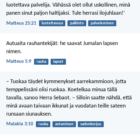
luotettava palvelija. Vähässä olet ollut uskollinen, minä
panen sinut paljon haltijaksi. Tule herrasi ilojuhlaan!’
Matteus 25:21
luotettavuus
palkinto
palveleminen
Autuaita rauhantekijät:
he saavat Jumalan lapsen
nimen.
Matteus 5:9
rauha
lapset
– Tuokaa täydet kymmenykset aarrekammioon,
jotta
temppelissäni olisi ruokaa.
Koetelkaa minua tällä
tavalla,
sanoo Herra Sebaot.
– Silloin saatte nähdä, että
minä avaan taivaan ikkunat
ja vuodatan teille sateen
runsaan siunauksen.
Malakia 3:10
ruoka
antaminen
sadonkorjuu