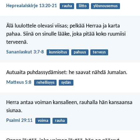
Heprealaiskirje 13:20-21
rauha
liitto
ylösnousemus
Älä luulottele olevasi viisas;
pelkää Herraa ja karta
pahaa.
Siinä on sinulle lääke,
joka pitää koko ruumiisi
terveenä.
Sananlaskut 3:7-8
kunnioitus
pahuus
terveys
Autuaita puhdassydämiset:
he saavat nähdä Jumalan.
Matteus 5:8
rehellisyys
sydän
Herra antaa voiman kansalleen,
rauhalla hän kansaansa
siunaa.
Psalmi 29:11
voima
rauha