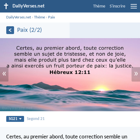
DailyVerses.net
Thème
S'inscrire
DailyVerses.net
›
Thème
›
Paix
Paix (2/2)
«
»
SG21
Segond 21
Certes, au premier abord, toute correction semble un