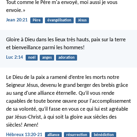
Tout comme le Père m'a envoyé, moi aussi je vous
envoie.»
Jean 20:21
Père
évangélisation
Jésus
Gloire à Dieu dans les lieux très hauts,
paix sur la terre
et bienveillance parmi les hommes!
Luc 2:14
noël
anges
adoration
Le Dieu de la paix a ramené d’entre les morts notre
Seigneur Jésus, devenu le grand berger des brebis grâce
au sang d'une alliance éternelle. Qu’il vous rende
capables de toute bonne œuvre pour l'accomplissement
de sa volonté, qu’il fasse en vous ce qui lui est agréable
par Jésus-Christ, à qui soit la gloire aux siècles des
siècles! Amen!
Hébreux 13:20-21
alliance
résurrection
bénédiction