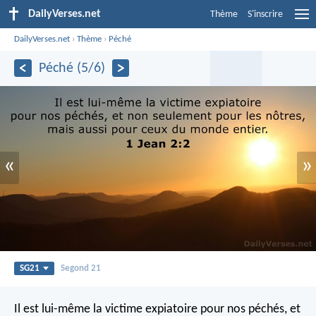
DailyVerses.net
Thème
S'inscrire
DailyVerses.net
›
Thème
›
Péché
Péché (5/6)
«
»
SG21
Segond 21
Il est lui-même la victime expiatoire pour nos péchés, et