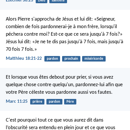
Ézéchiel 36:23
Dieu
sainteté
Alors Pierre s'approcha de Jésus et lui dit: «Seigneur,
combien de fois pardonnerai-je à mon frère, lorsqu'il
péchera contre moi? Est-ce que ce sera jusqu'à 7 fois?»
Jésus lui dit: «Je ne te dis pas jusqu'à 7 fois, mais jusqu'à
70 fois 7 fois.»
Matthieu 18:21-22
pardon
prochain
miséricorde
Et lorsque vous êtes debout pour prier, si vous avez
quelque chose contre quelqu'un, pardonnez-lui afin que
votre Père céleste vous pardonne aussi vos fautes.
Marc 11:25
prière
pardon
Père
C'est pourquoi tout ce que vous aurez dit dans
l’obscurité sera entendu en plein jour et ce que vous