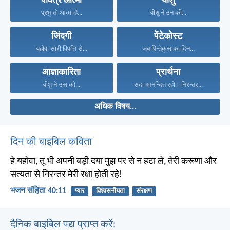
पवित्र आत्मा
यीशु
प्रभु तो आत्मा है...
यीशु ने उन की...
जिंदगी
पेंटेकोस्ट
यहोवा सारी विपत्ति से...
जब पिन्तेकुस का दिन...
आज्ञाकारिता
प्रार्थना
यीशु ने उस को...
सदा आनन्दित रहो। निरन्तर...
अधिक विषय...
दिन की बाइबिल कविता
हे यहोवा, तू भी अपनी बड़ी दया मुझ पर से न हटा ले, तेरी करूणा और
सत्यता से निरन्तर मेरी रक्षा होती रहे!
भजन संहिता 40:11
प्यार
विश्वसनीयता
संरक्षण
दैनिक बाइबिल पद्य प्राप्त करें: