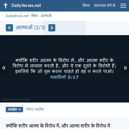
DailyVerses.net
विषय
सदस्यता लेने के
DailyVerses.net
›
विषय
›
आत्माओं
आत्माओं (2/3)
«
»
HHBD
पवित्र बाइबिल
क्योंकि शरीर आत्मा के विरोध में, और आत्मा शरीर के विरोध में