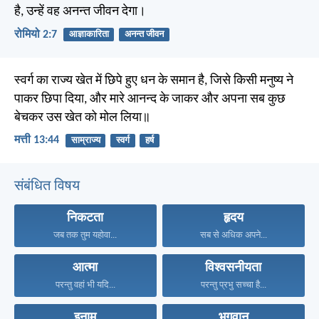
है, उन्हें वह अनन्त जीवन देगा।
रोमियो 2:7
आज्ञाकारिता
अनन्त जीवन
स्वर्ग का राज्य खेत में छिपे हुए धन के समान है, जिसे किसी मनुष्य ने
पाकर छिपा दिया, और मारे आनन्द के जाकर और अपना सब कुछ
बेचकर उस खेत को मोल लिया॥
मत्ती 13:44
साम्राज्य
स्वर्ग
हर्ष
संबंधित विषय
निकटता
हृदय
जब तक तुम यहोवा...
सब से अधिक अपने...
आत्मा
विश्वसनीयता
परन्तु वहां भी यदि...
परन्तु प्रभु सच्चा है...
इनाम
भगवान