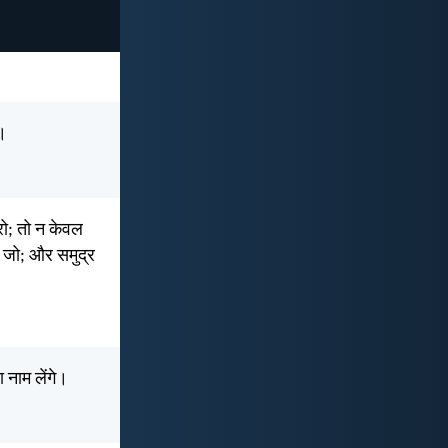
ं।
करो; तो न केवल
़ जो; और समुद्र
 नाम लेंगे।