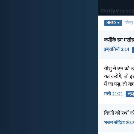
HHBD
पवित्र
क्योंकि हम मसीह 
इब्रानियों 3:14
यीशु ने उन को उ
यह करोगे, जो इस
में जा पड़, तो 
मत्ती 21:21
श्रद्
किसी को रथों को
भजन संहिता 20: