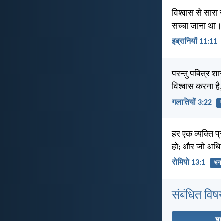
विश्वास से सारा 
सच्चा जाना था
इब्रानियों 11:11
परन्तु पवित्र श
विश्वास करना है,
गलातियों 3:22
हर एक व्यक्ति 
हो; और जो अधिकार
रोमियो 13:1
भग
संबंधित विष
श्