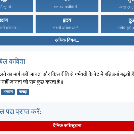
ैं तुम से...
मत डर, क्योंकि मैं...
परन्तु प्रभु 
रक्षण
हृदय
दु
 सारे हथियार...
सब से अधिक अपने...
यहोवा तुझे 
अधिक विषय...
बिल कविता
लने का मार्ग नहीं जानता और किस रीति से गर्भवती के पेट में हड्डियां बढ़ती हैं,
म नहीं जानता जो सब कुछ करता है॥
भगवान
समझ
पद्य प्राप्त करें:
दैनिक अधिसूचना