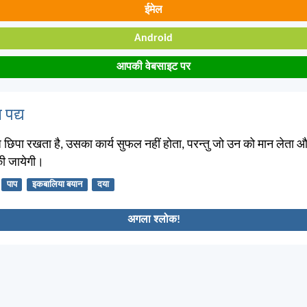
ईमेल
Android
आपकी वेबसाइट पर
 पद्य
िपा रखता है, उसका कार्य सुफल नहीं होता, परन्तु जो उन को मान लेता और
की जायेगी।
पाप
इकबालिया बयान
दया
अगला श्लोक!