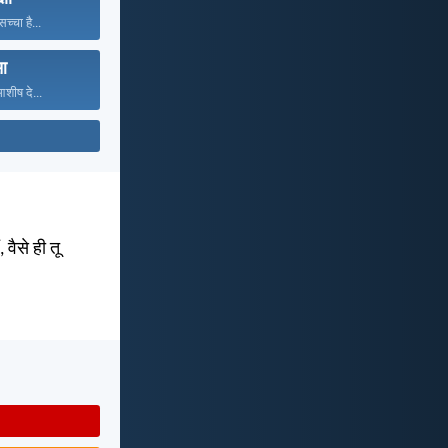
सच्चा है...
आ
आशीष दे...
 वैसे ही तू