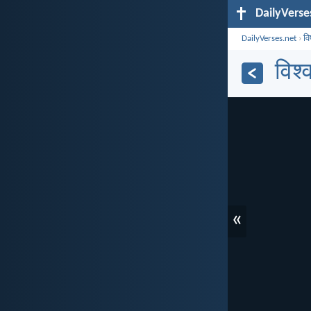
DailyVerse
DailyVerses.net
›
व
विश्
«