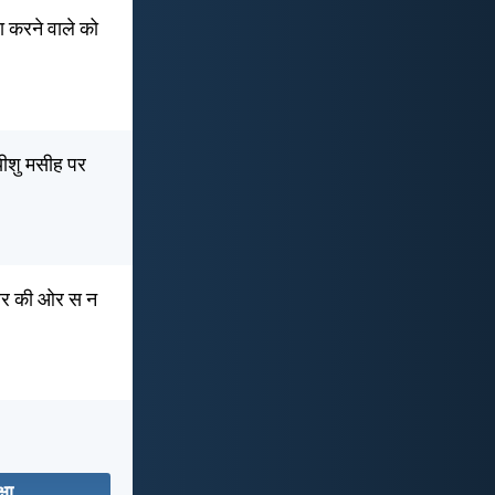
ञा करने वाले को
यीशु मसीह पर
श्वर की ओर स न
्षा