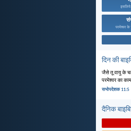
इसलिये म
सं
परमेश्वर के
दिन की बाइ
जैसे तू वायु के च
परमेश्वर का का
सभोपदेशक 11:5
दैनिक बाइबिल 