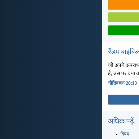
रैंडम बाइबिल
जो अपने अपराध छ
है, उस पर दया 
नीतिवचन 28:13
अधिक पढ़ें
विषय