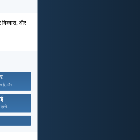
और विश्वास, और
ार
त है, और...
ाई
 हारो...