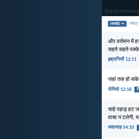
HHBD
पवित्र
और वर्तमान में 
सहते सहते पक्के 
इब्रानियों 12:11
जहां तक हो सके
रोमियो 12:18
ज
चाहे पहाड़ हट ज
वाचा न टलेगी, 
यशायाह 54:10