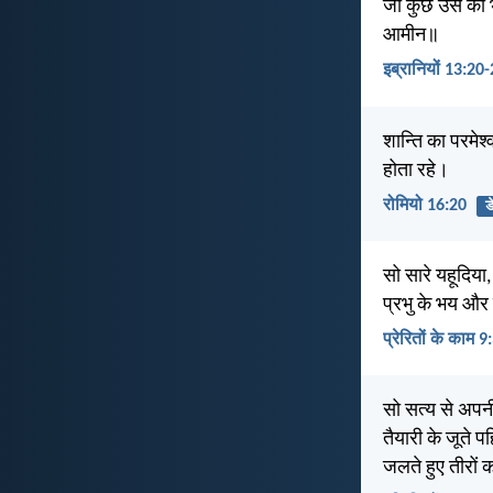
जो कुछ उस को भात
आमीन॥
इब्रानियों 13:20
शान्ति का परमेश्
होता रहे।
रोमियो 16:20
ड
सो सारे यहूदिय
प्रभु के भय और 
प्रेरितों के काम 9
सो सत्य से अपन
तैयारी के जूते
जलते हुए तीरों