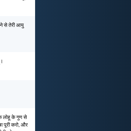
ने से तेरी आयु
ूं।
॥
 लोहू के गुण से
्छा पूरी करो, और