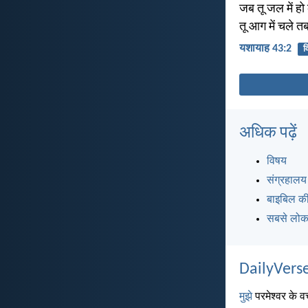
जब तू जल में हो 
तू आग में चले 
यशायाह 43:2
व
अधिक पढ़ें
विषय
संग्रहालय
बाइबिल की
सबसे लोकप
DailyVerse
मुझे
परमेश्वर के वच