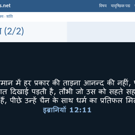
s.net
विषय
यादृच्छिक पद्य
िषय
›
शांति
ि (2/2)