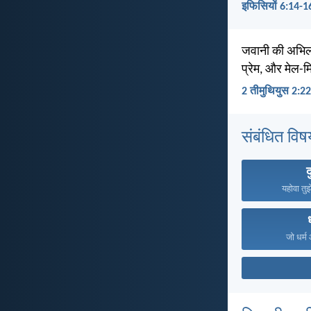
इफिसियों 6:14-1
जवानी की अभिलाष
प्रेम, और मेल-
2 तीमुथियुस 2:22
संबंधित विष
यहोवा तुझ
जो धर्म