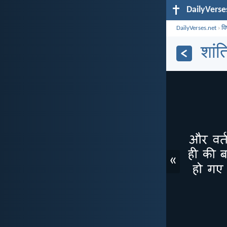
DailyVerse
DailyVerses.net
›
व
शांत
«