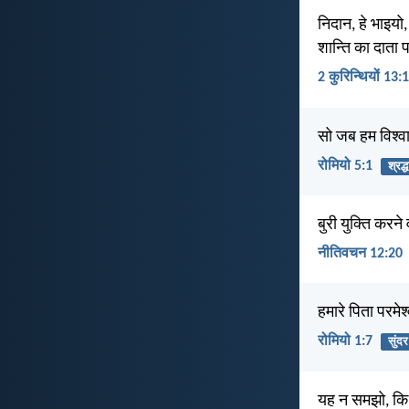
निदान, हे भाइयो
शान्ति का दाता प
2 कुरिन्थियों 13:
सो जब हम विश्वास
रोमियो 5:1
श्रद्ध
बुरी युक्ति करने
नीतिवचन 12:20
हमारे पिता परमे
रोमियो 1:7
सुंदर
यह न समझो, कि म