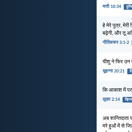
मत्ती 10:34
दुनि
हे मेरे पुत्र, मे
बढ़ेगी, और तू 
नीतिवचन 3:1-2
यीशु ने फिर उन से 
यूहन्ना 20:21
प
कि आकाश में परमे
लूका 2:14
क्र
अब शान्तिदाता प
मरे हुओं में से 