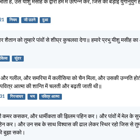
ा है, उसे यीशु मसीह के द्वारा हम में उत्पन्न करे, जिस की बड़ाई युगानुयुग 
-21
नियम
जी उठने
दुआ
वर शैतान को तुम्हारे पांवों से शीघ्र कुचलवा देगा॥ हमारे प्रभु यीशु मसीह का
ेविल्स
सुंदर
ा, और गलील, और समरिया में कलीसिया को चैन मिला, और उसकी उन्नति हो
पवित्र आत्मा की शान्ति में चलती और बढ़ती जाती थी॥
:31
गिरजाघर
भय
पवित्र आत्मा
ी कमर कसकर, और धार्मीकता की झिलम पहिन कर। और पांवों में मेल के स
 पहिन कर। और उन सब के साथ विश्वास की ढाल लेकर स्थिर रहो जिस से तुम
 को बुझा सको।