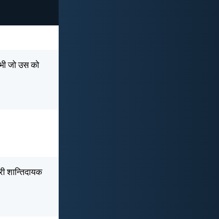
तौभी जो उस को
ेरी शान्तिदायक