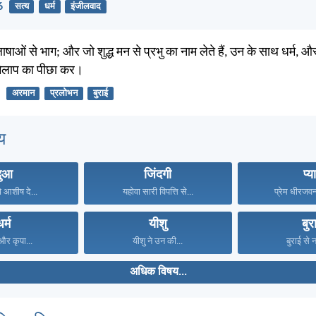
6
सत्य
धर्म
इंजीलवाद
ाओं से भाग; और जो शुद्ध मन से प्रभु का नाम लेते हैं, उन के साथ धर्म, 
मिलाप का पीछा कर।
अरमान
प्रलोभन
बुराई
य
दुआ
जिंदगी
प्य
े आशीष दे...
यहोवा सारी विपत्ति से...
प्रेम धीरजवन्
धर्म
यीशु
बुर
 और कृपा...
यीशु ने उन की...
बुराई से न
अधिक विषय...