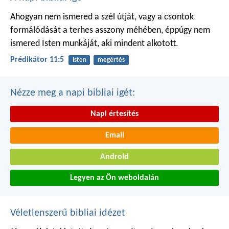
Ahogyan nem ismered a szél útját,
vagy a csontok
formálódását
a terhes asszony méhében,
éppúgy nem
ismered Isten munkáját,
aki mindent alkotott.
Prédikátor 11:5
Isten
megértés
Nézze meg a napi bibliai igét:
Napi értesítés
Email
Android
Legyen az Ön weboldalán
Véletlenszerű bibliai idézet