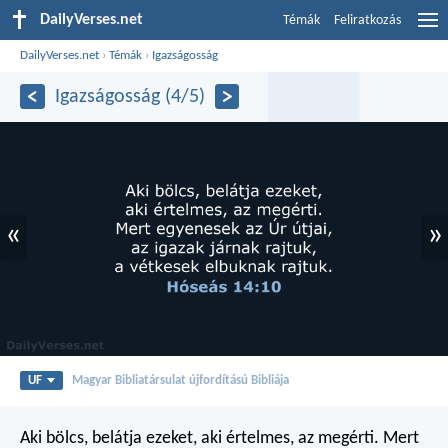
DailyVerses.net
Témák
Feliratkozás
DailyVerses.net
›
Témák
›
Igazságosság
Igazságosság (4/5)
«
»
UF
Magyar Bibliatársulat újfordítású Bibliája
Aki bölcs, belátja ezeket,
aki értelmes, az megérti.
Mert