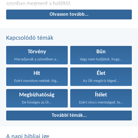
azonban megment a haláltól.
Olvasson tovább...
Kapcsolódó témák
Törvény
Bűn
Maradjanak a szívedben azok...
Vagy nem tudjátok, hogy...
Hit
Élet
Ezért mondom nektek: higgyétek...
Az ÚR megőriz téged...
Megbízhatóság
Ítélet
De hűséges az Úr...
Ezért nincs mentséged, te...
További témák...
A napi bibliai ige