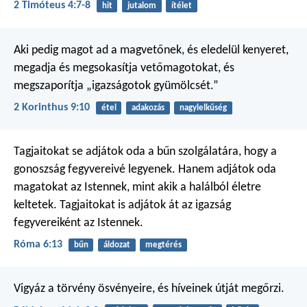
2 Timóteus 4:7-8
hit
jutalom
ítélet
Aki pedig magot ad a magvetőnek, és eledelül kenyeret,
megadja és megsokasítja vetőmagotokat, és
megszaporítja „igazságotok gyümölcsét.”
2 Korinthus 9:10
étel
adakozás
nagylelkűség
Tagjaitokat se adjátok oda a bűn szolgálatára, hogy a
gonoszság fegyvereivé legyenek. Hanem adjátok oda
magatokat az Istennek, mint akik a halálból életre
keltetek. Tagjaitokat is adjátok át az igazság
fegyvereiként az Istennek.
Róma 6:13
bűn
áldozat
megtérés
Vigyáz a törvény ösvényeire,
és híveinek útját megőrzi.