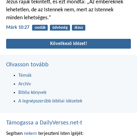
Jézus rájuk tekintett, és ezt mondta: „Az embereknek
lehetetlen, de az Istennek nem, mert az Istennek
minden lehetséges.”
Márk 10:27
csodák
üdvösség
Jézus
Következő idézet!
Olvasson tovább
Témák
Archív
Biblia könyvek
A legnépszerűbb bibliai idézetek
Támogassa a DailyVerses.net-t
Segítsen
nekem
terjeszteni Isten igéjét: