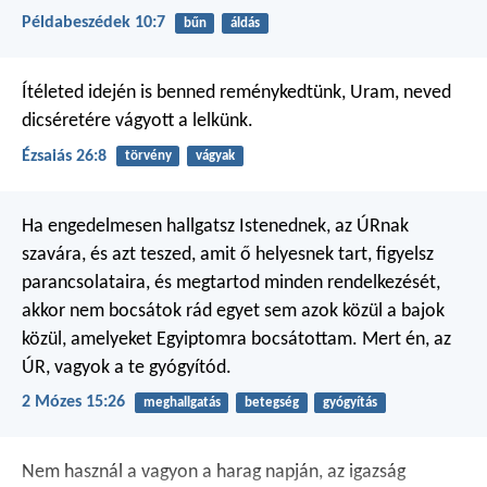
Példabeszédek 10:7
bűn
áldás
Ítéleted idején is
benned reménykedtünk, Uram,
neved
dicséretére vágyott a lelkünk.
Ézsaiás 26:8
törvény
vágyak
Ha engedelmesen hallgatsz Istenednek, az ÚRnak
szavára, és azt teszed, amit ő helyesnek tart, figyelsz
parancsolataira, és megtartod minden rendelkezését,
akkor nem bocsátok rád egyet sem azok közül a bajok
közül, amelyeket Egyiptomra bocsátottam. Mert én, az
ÚR, vagyok a te gyógyítód.
2 Mózes 15:26
meghallgatás
betegség
gyógyítás
Nem használ a vagyon a harag napján,
az igazság