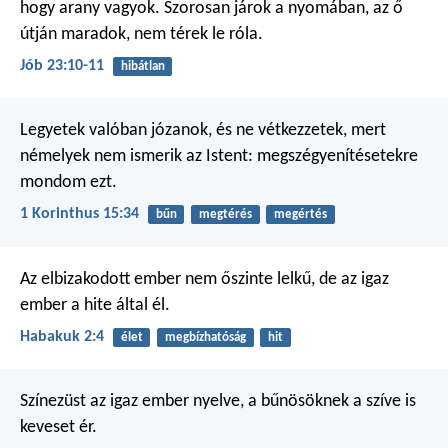
hogy arany vagyok.
Szorosan járok a nyomában,
az ő
útján maradok, nem térek le róla.
Jób 23:10-11
hibátlan
Legyetek valóban józanok, és ne vétkezzetek, mert
némelyek nem ismerik az Istent: megszégyenítésetekre
mondom ezt.
1 Korinthus 15:34
bűn
megtérés
megértés
Az elbizakodott ember
nem őszinte lelkű,
de az igaz
ember a hite által él.
Habakuk 2:4
élet
megbízhatóság
hit
Színezüst az igaz ember nyelve,
a bűnösöknek a szíve is
keveset ér.