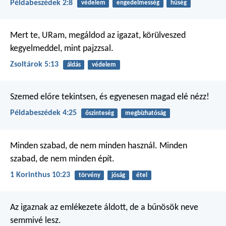
Példabeszédek 2:8
védelem
engedelmesség
hűség
Mert te, URam, megáldod az igazat,
körülveszed
kegyelmeddel,
mint pajzzsal.
Zsoltárok 5:13
áldás
védelem
Szemed előre tekintsen,
és egyenesen magad elé nézz!
Példabeszédek 4:25
őszinteség
megbízhatóság
Minden szabad, de nem minden használ. Minden
szabad, de nem minden épít.
1 Korinthus 10:23
törvény
jóság
étel
Az igaznak az emlékezete áldott,
de a bűnösök neve
semmivé lesz.