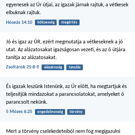
egyenesek az Úr útjai,
az igazak járnak rajtuk,
a vétkesek
elbuknak rajtuk.
Hóseás 14:10
bölcsesség
megértés
Jó és igaz az ÚR,
ezért megmutatja a vétkeseknek a jó
utat.
Az alázatosakat igazságosan vezeti,
és az ő útjára
tanítja az alázatosakat.
Zsoltárok 25:8-9
alázatosság
tanulás
És igazak leszünk Istenünk, az Úr előtt, ha megtartjuk és
teljesítjük mindazokat a parancsolatokat, amelyeket ő
parancsolt nekünk.
5 Mózes 6:25
engedelmesség
törvény
Mert a törvény cselekedeteiből nem fog megigazulni