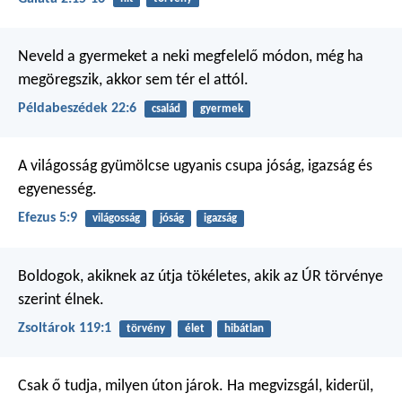
Neveld a gyermeket
a neki megfelelő módon,
még ha
megöregszik,
akkor sem tér el attól.
Példabeszédek 22:6
család
gyermek
A világosság gyümölcse ugyanis csupa jóság, igazság és
egyenesség.
Efezus 5:9
világosság
jóság
igazság
Boldogok, akiknek az útja tökéletes,
akik az ÚR törvénye
szerint élnek.
Zsoltárok 119:1
törvény
élet
hibátlan
Csak ő tudja, milyen úton járok.
Ha megvizsgál, kiderül,