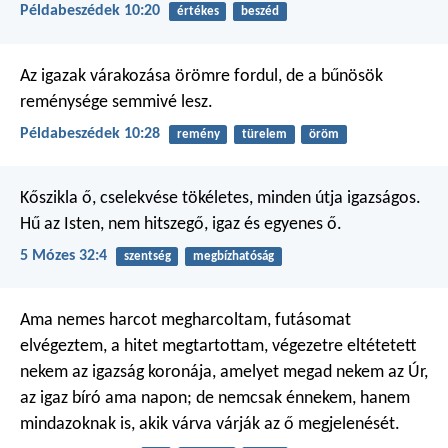
Példabeszédek 10:20
értékes
beszéd
Az igazak várakozása örömre fordul,
de a bűnösök
reménysége semmivé lesz.
Példabeszédek 10:28
remény
türelem
öröm
Kőszikla ő, cselekvése tökéletes,
minden útja igazságos.
Hű az Isten, nem hitszegő,
igaz és egyenes ő.
5 Mózes 32:4
szentség
megbízhatóság
Ama nemes harcot megharcoltam, futásomat
elvégeztem, a hitet megtartottam, végezetre eltétetett
nekem az igazság koronája, amelyet megad nekem az Úr,
az igaz bíró ama napon; de nemcsak énnekem, hanem
mindazoknak is, akik várva várják az ő megjelenését.