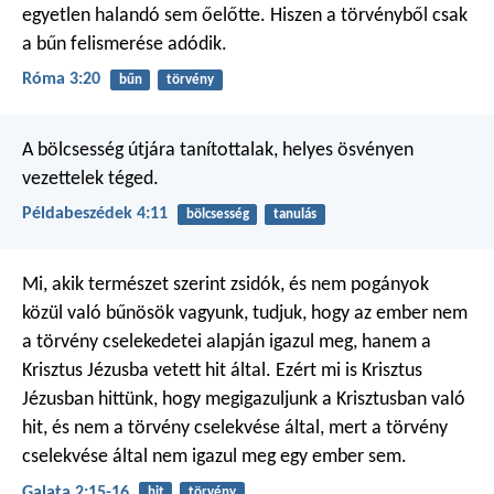
egyetlen halandó sem őelőtte. Hiszen a törvényből csak
a bűn felismerése adódik.
Róma 3:20
bűn
törvény
A bölcsesség útjára tanítottalak,
helyes ösvényen
vezettelek téged.
Példabeszédek 4:11
bölcsesség
tanulás
Mi, akik természet szerint zsidók, és nem pogányok
közül való bűnösök vagyunk, tudjuk, hogy az ember nem
a törvény cselekedetei alapján igazul meg, hanem a
Krisztus Jézusba vetett hit által. Ezért mi is Krisztus
Jézusban hittünk, hogy megigazuljunk a Krisztusban való
hit, és nem a törvény cselekvése által, mert a törvény
cselekvése által nem igazul meg egy ember sem.
Galata 2:15-16
hit
törvény