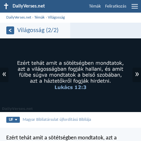
DailyVerses.net
Témák
Feliratkozás
DailyVerses.net
›
Témák
›
Világosság
Világosság (2/2)
«
»
UF
Magyar Bibliatársulat újfordítású Bibliája
Ezért tehát amit a sötétségben mondtatok, azt a