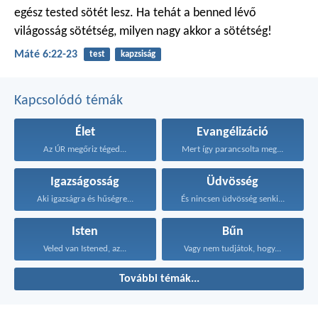
egész tested sötét lesz. Ha tehát a benned lévő
világosság sötétség, milyen nagy akkor a sötétség!
Máté 6:22-23
test
kapzsiság
Kapcsolódó témák
Élet
Evangélizáció
Az ÚR megőriz téged...
Mert így parancsolta meg...
Igazságosság
Üdvösség
Aki igazságra és hűségre...
És nincsen üdvösség senki...
Isten
Bűn
Veled van Istened, az...
Vagy nem tudjátok, hogy...
További témák...