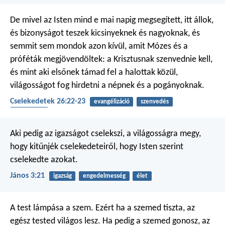
De mivel az Isten mind e mai napig megsegített, itt állok,
és bizonyságot teszek kicsinyeknek és nagyoknak, és
semmit sem mondok azon kívül, amit Mózes és a
próféták megjövendöltek: a Krisztusnak szenvednie kell,
és mint aki elsőnek támad fel a halottak közül,
világosságot fog hirdetni a népnek és a pogányoknak.
Cselekedetek 26:22-23
evangélizáció
szenvedés
feltámadás
Aki pedig az igazságot cselekszi, a világosságra megy,
hogy kitűnjék cselekedeteiről, hogy Isten szerint
cselekedte azokat.
János 3:21
igazság
engedelmesség
élet
A test lámpása a szem. Ezért ha a szemed tiszta, az
egész tested világos lesz. Ha pedig a szemed gonosz, az