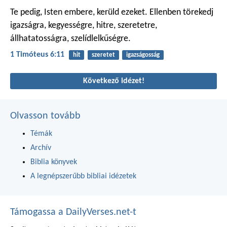
Te pedig, Isten embere, kerüld ezeket. Ellenben törekedj
igazságra, kegyességre, hitre, szeretetre,
állhatatosságra, szelídlelkűségre.
1 Timóteus 6:11
hit
szeretet
igazságosság
Következő idézet!
Olvasson tovább
Témák
Archív
Biblia könyvek
A legnépszerűbb bibliai idézetek
Támogassa a DailyVerses.net-t