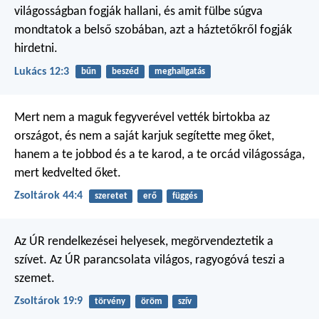
világosságban fogják hallani, és amit fülbe súgva
mondtatok a belső szobában, azt a háztetőkről fogják
hirdetni.
Lukács 12:3
bűn
beszéd
meghallgatás
Mert nem a maguk fegyverével
vették birtokba az
országot,
és nem a saját karjuk
segítette meg őket,
hanem a te jobbod és a te karod,
a te orcád világossága,
mert kedvelted őket.
Zsoltárok 44:4
szeretet
erő
függés
Az ÚR rendelkezései helyesek,
megörvendeztetik a
szívet.
Az ÚR parancsolata világos,
ragyogóvá teszi a
szemet.
Zsoltárok 19:9
törvény
öröm
szív