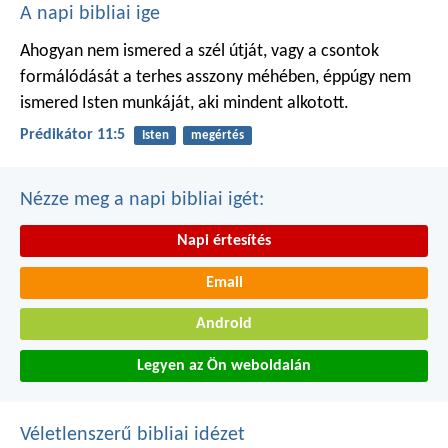
A napi bibliai ige
Ahogyan nem ismered a szél útját,
vagy a csontok
formálódását
a terhes asszony méhében,
éppúgy nem
ismered Isten munkáját,
aki mindent alkotott.
Prédikátor 11:5
Isten
megértés
Nézze meg a napi bibliai igét:
Napi értesítés
Email
Android
Legyen az Ön weboldalán
Véletlenszerű bibliai idézet