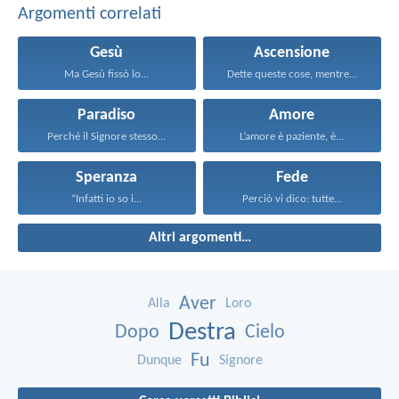
Argomenti correlati
Gesù
Ascensione
Ma Gesù fissò lo...
Dette queste cose, mentre...
Paradiso
Amore
Perché il Signore stesso...
L’amore è paziente, è...
Speranza
Fede
“Infatti io so i...
Perciò vi dico: tutte...
Altri argomenti…
Aver
Alla
Loro
Destra
Dopo
Cielo
Fu
Dunque
Signore