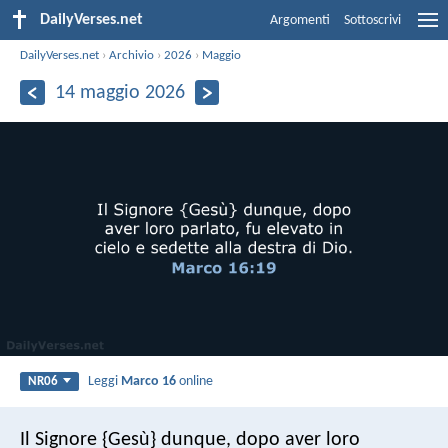
DailyVerses.net
Argomenti
Sottoscrivi
DailyVerses.net
›
Archivio
›
2026
›
Maggio
14 maggio 2026
Leggi
Marco 16
online
NR06
Il Signore {Gesù} dunque, dopo aver loro