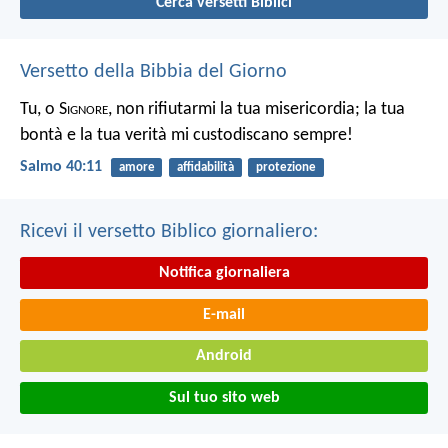
Cerca versetti Biblici
Versetto della Bibbia del Giorno
Tu, o S
ignore
, non rifiutarmi la tua misericordia;
la tua
bontà e la tua verità mi custodiscano sempre!
Salmo 40:11
amore
affidabilità
protezione
Ricevi il versetto Biblico giornaliero:
Notifica giornaliera
E-mail
Android
Sul tuo sito web