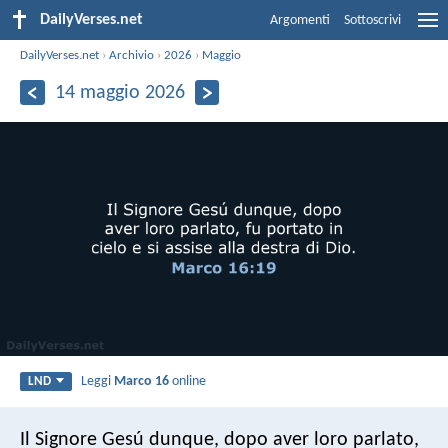
DailyVerses.net
Argomenti
Sottoscrivi
DailyVerses.net
›
Archivio
›
2026
›
Maggio
14 maggio 2026
Leggi
Marco 16
online
LND
Il Signore Gesú dunque, dopo aver loro parlato,