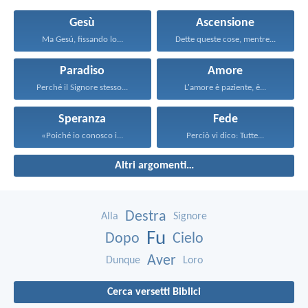
Gesù
Ascensione
Ma Gesú, fissando lo...
Dette queste cose, mentre...
Paradiso
Amore
Perché il Signore stesso...
L'amore è paziente, è...
Speranza
Fede
«Poiché io conosco i...
Perciò vi dico: Tutte...
Altri argomenti…
Destra
Alla
Signore
Fu
Dopo
Cielo
Aver
Dunque
Loro
Cerca versetti Biblici