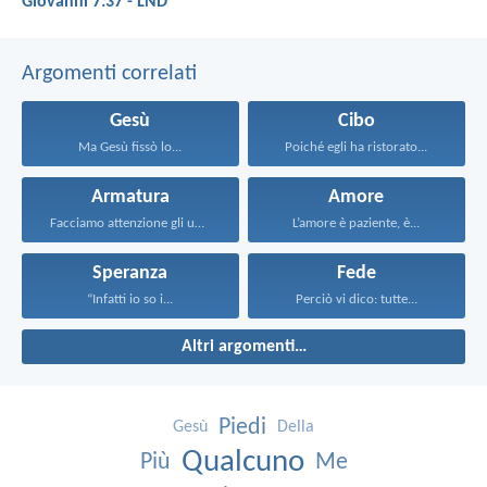
Giovanni 7:37 - LND
Argomenti correlati
Gesù
Cibo
Ma Gesù fissò lo...
Poiché egli ha ristorato...
Armatura
Amore
Facciamo attenzione gli uni...
L’amore è paziente, è...
Speranza
Fede
“Infatti io so i...
Perciò vi dico: tutte...
Altri argomenti…
Piedi
Gesù
Della
Qualcuno
Più
Me