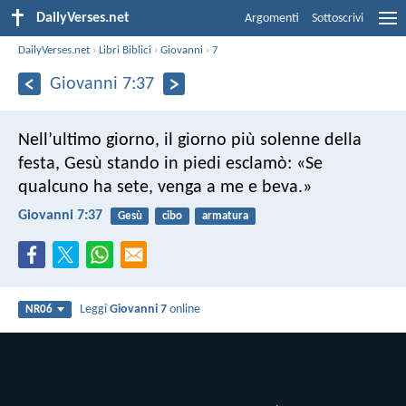
DailyVerses.net
Argomenti
Sottoscrivi
DailyVerses.net
›
Libri Biblici
›
Giovanni
›
7
Giovanni 7:37
Nell’ultimo giorno, il giorno più solenne della
festa, Gesù stando in piedi esclamò: «Se
qualcuno ha sete, venga a me e beva.»
Giovanni 7:37
Gesù
cibo
armatura
Leggi
Giovanni 7
online
NR06