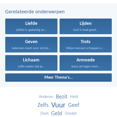
Gerelateerde onderwerpen
Liefde
Lijden
Liefde is: geduldig en...
God is heel goed...
Geven
Trots
Iedereen moet voor zichzelf...
Wijze mensen scheppen niet...
Lichaam
Armoede
Jullie weten dat je...
Jezus zei tegen hem...
Meer Thema's...
Bezit
Anderen
Hebt
Vuur
Zelfs
Geef
Geld
Doet
Omdat