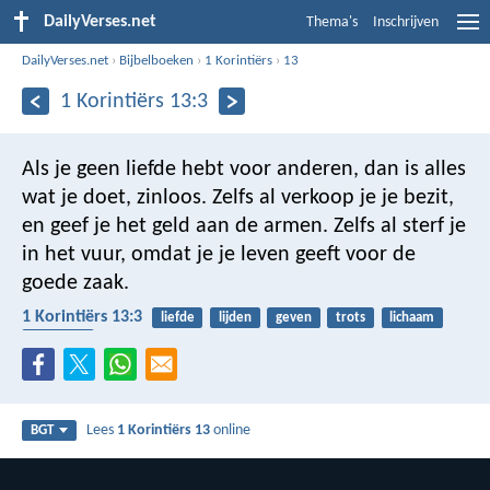
DailyVerses.net
Thema's
Inschrijven
DailyVerses.net
›
Bijbelboeken
›
1 Korintiërs
›
13
1 Korintiërs 13:3
Als je geen liefde hebt voor anderen, dan is alles
wat je doet, zinloos. Zelfs al verkoop je je bezit,
en geef je het geld aan de armen. Zelfs al sterf je
in het vuur, omdat je je leven geeft voor de
goede zaak.
1 Korintiërs 13:3
liefde
lijden
geven
trots
lichaam
armoede
Lees
1 Korintiërs 13
online
BGT