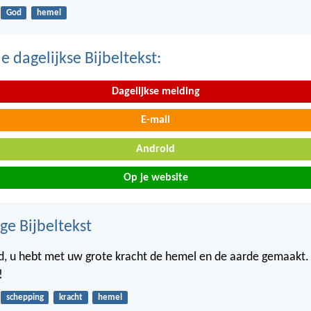
God
hemel
 dagelijkse Bijbeltekst:
Dagelijkse melding
E-mail
Android
Op je website
ge Bijbeltekst
d, u hebt met uw grote kracht de hemel en de aarde gemaakt. 
!
schepping
kracht
hemel