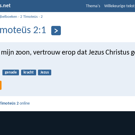
s.net
Thema's
Willekeurige tekst
ijbelboeken
›
2 Timoteüs
›
2
imoteüs 2:1
 mijn zoon, vertrouw erop dat Jezus Christus 
genade
kracht
Jezus
Timoteüs 2
online