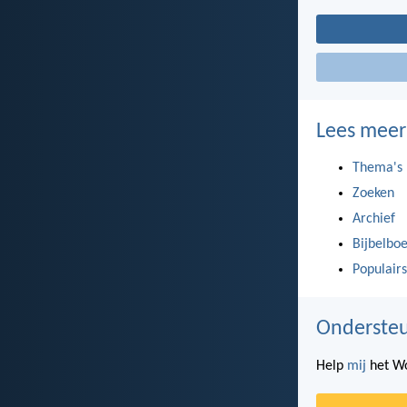
Lees meer
Thema's
Zoeken
Archief
Bijbelbo
Populairs
Ondersteu
Help
mij
het Wo