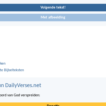
Volgende tekst!
Met afbeelding
eken
te Bijbelteksten
n DailyVerses.net
ord van God verspreiden: