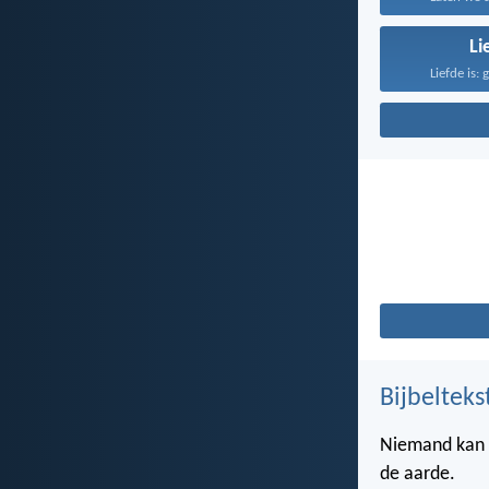
Li
Liefde is: 
Bijbelteks
Niemand kan z
de aarde.