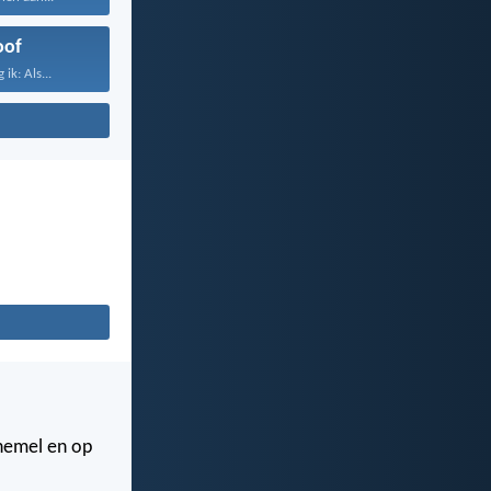
oof
ik: Als...
 hemel en op