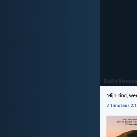
Mijn kind, we
2 Timoteüs 2:1