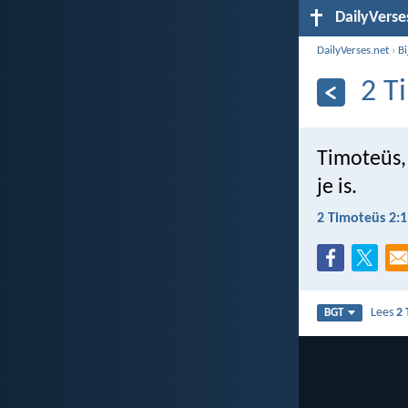
DailyVerse
DailyVerses.net
›
B
2 T
Timoteüs,
je is.
2 Timoteüs 2:1
Lees
2 
BGT