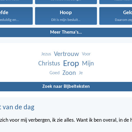
efde
Hoop
Gel
geduldig en...
Dit is mijn besluit...
Daarom zeg 
Meer Thema's...
Vertrouw
Jezus
Voor
Erop
Christus
Mijn
Zoon
Goed
Je
Zoek naar Bijbelteksten
t van de dag
ich voor mij verbergen, ik zie alles. Want ik ben overal, in de