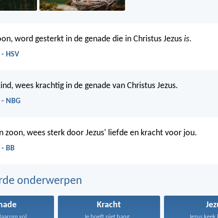
oon, word gesterkt in de genade die in Christus Jezus
is
.
 - HSV
kind, wees krachtig in de genade van Christus Jezus.
 - NBG
n zoon, wees sterk door Jezus' liefde en kracht voor jou.
 - BB
erde onderwerpen
nade
Kracht
Jez
aarom vol...
Je hoeft niet bang...
Jezus keek 