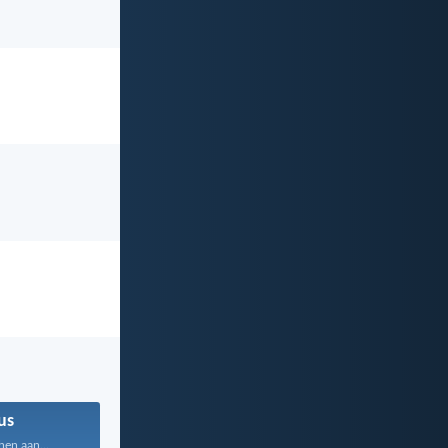
us
hen aan...