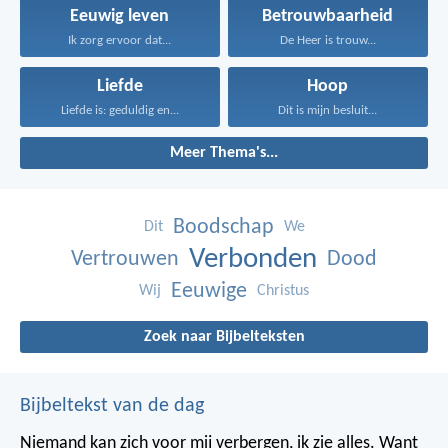
Eeuwig leven
Betrouwbaarheid
Ik zorg ervoor dat...
De Heer is trouw...
Liefde
Hoop
Liefde is: geduldig en...
Dit is mijn besluit...
Meer Thema's...
Boodschap
Dit
We
Verbonden
Vertrouwen
Dood
Eeuwige
Wij
Christus
Zoek naar Bijbelteksten
Bijbeltekst van de dag
Niemand kan zich voor mij verbergen, ik zie alles. Want