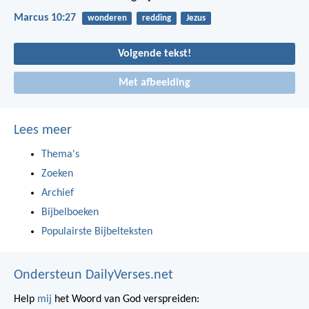
Marcus 10:27
wonderen
redding
Jezus
Volgende tekst!
Met afbeelding
Lees meer
Thema's
Zoeken
Archief
Bijbelboeken
Populairste Bijbelteksten
Ondersteun DailyVerses.net
Help
mij
het Woord van God verspreiden: