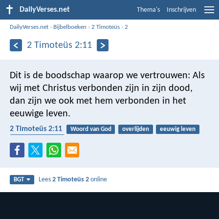
DailyVerses.net
Thema's
Inschrijven
DailyVerses.net
›
Bijbelboeken
›
2 Timoteüs
›
2
2 Timoteüs 2:11
Dit is de boodschap waarop we vertrouwen: Als
wij met Christus verbonden zijn in zijn dood,
dan zijn we ook met hem verbonden in het
eeuwige leven.
2 Timoteüs 2:11
Woord van God
overlijden
eeuwig leven
betrouwbaarheid
Lees
2 Timoteüs 2
online
BGT