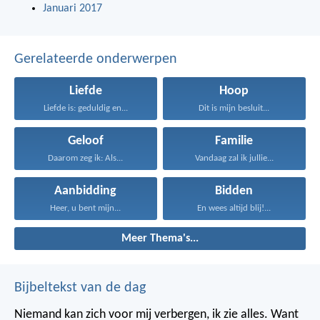
Januari 2017
Gerelateerde onderwerpen
Liefde
Hoop
Liefde is: geduldig en...
Dit is mijn besluit...
Geloof
Familie
Daarom zeg ik: Als...
Vandaag zal ik jullie...
Aanbidding
Bidden
Heer, u bent mijn...
En wees altijd blij!...
Meer Thema's...
Bijbeltekst van de dag
Niemand kan zich voor mij verbergen, ik zie alles. Want