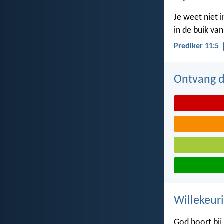
Je weet niet 
in de buik va
Prediker 11:5
Ontvang de
Willekeuri
God hoort bij