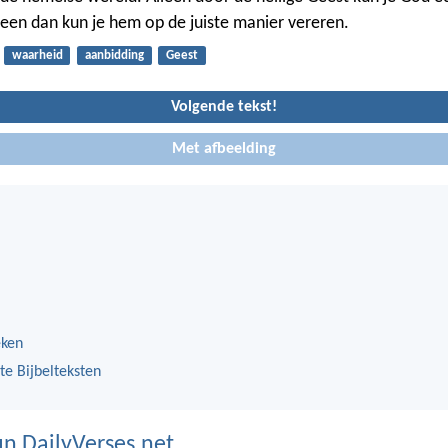
leen dan kun je hem op de juiste manier vereren.
waarheid
aanbidding
Geest
Volgende tekst!
Met afbeelding
eken
te Bijbelteksten
n DailyVerses.net