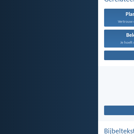
Pla
Vertrouw o
Bel
Je hoeft 
Bijbelteks