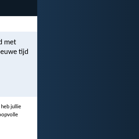
ed met
nieuwe tijd
k heb jullie
hoopvolle