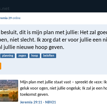
remia 29
online
 besluit, dit is mijn plan met jullie: Het zal go
pen, niet slecht. Ik zorg dat er voor jullie een 
al jullie nieuwe hoop geven.
planning
zegen
hoop
beloften
Mijn plan met jullie staat vast – spreekt de
: I
HEER
geluk voor ogen, niet jullie ongeluk; Ik zal je een 
toekomst geven.
Jeremia 29:11 - NBV21