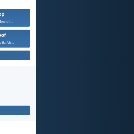
op
besluit...
oof
ik: Als...