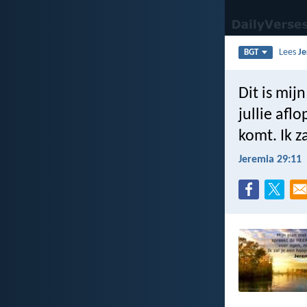
Lees
Je
BGT
Dit is mijn
jullie aflo
komt. Ik z
Jeremia 29:11