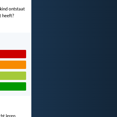
 kind ontstaat
t heeft?
cht leren