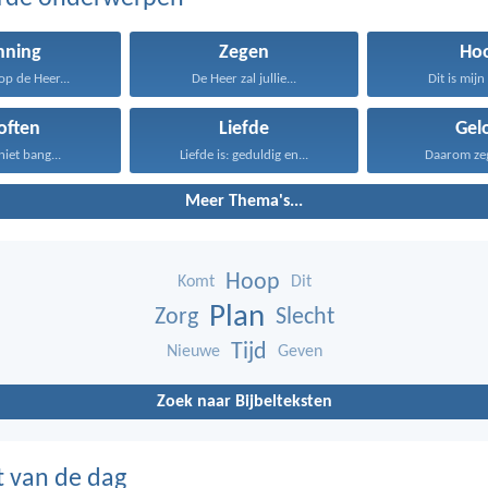
nning
Zegen
Ho
p de Heer...
De Heer zal jullie...
Dit is mijn 
often
Liefde
Gel
niet bang...
Liefde is: geduldig en...
Daarom zeg 
Meer Thema's...
Hoop
Komt
Dit
Plan
Zorg
Slecht
Tijd
Nieuwe
Geven
Zoek naar Bijbelteksten
t van de dag