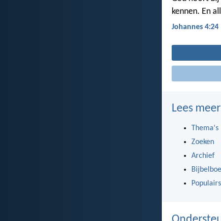
kennen. En al
Johannes 4:24
Lees meer
Thema's
Zoeken
Archief
Bijbelbo
Populairs
Ondersteu