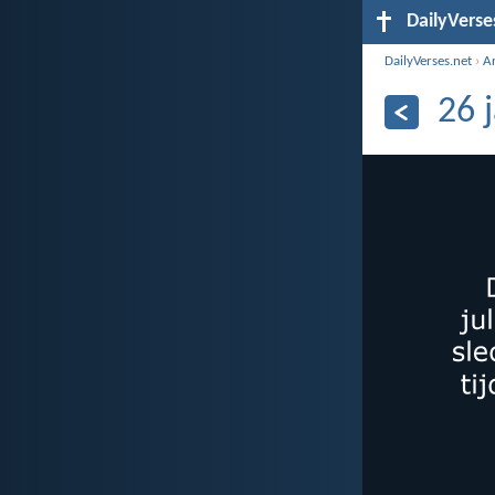
DailyVerse
DailyVerses.net
›
A
26 