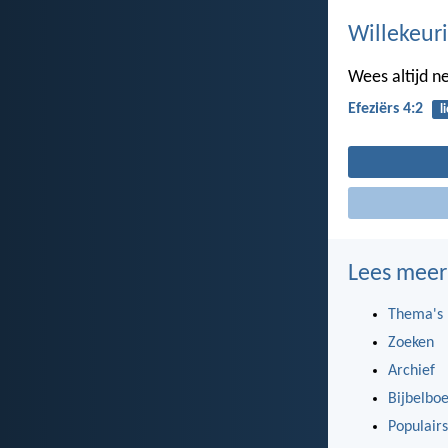
Willekeuri
Wees altijd ne
Efeziërs 4:2
l
Lees meer
Thema's
Zoeken
Archief
Bijbelbo
Populairs