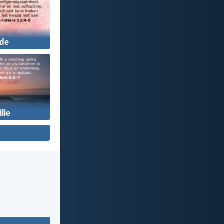
fde
lie