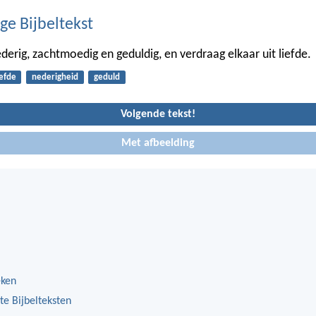
ge Bijbeltekst
derig, zachtmoedig en geduldig, en verdraag elkaar uit liefde.
iefde
nederigheid
geduld
Volgende tekst!
Met afbeelding
eken
te Bijbelteksten