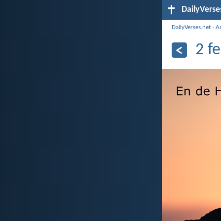
DailyVerse
DailyVerses.net
›
A
2 f