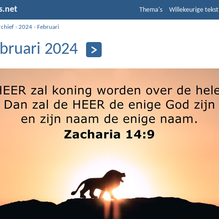
s.net
Thema's
Willekeurige tekst
rchief
›
2024
›
Februari
ebruari 2024