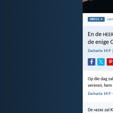
Lee
NBV21
En de
HEE
de enige 
Zacharia 14:9
Op die dag za
vereren, hem 
Zacharia 14:9 
De
zal 
HEERE