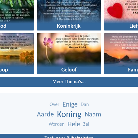
God
Koninkrijk
Lie
oop
Geloof
Fami
Meer Thema's...
Enige
Over
Dan
Koning
Aarde
Naam
Hele
Worden
Zal