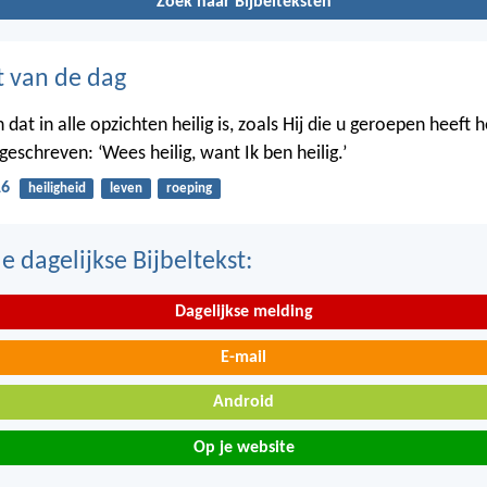
Zoek naar Bijbelteksten
t van de dag
 dat in alle opzichten heilig is, zoals Hij die u geroepen heeft hei
eschreven: ‘Wees heilig, want Ik ben heilig.’
16
heiligheid
leven
roeping
 dagelijkse Bijbeltekst:
Dagelijkse melding
E-mail
Android
Op je website