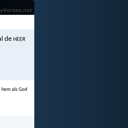
al de
HEER
n hem als God