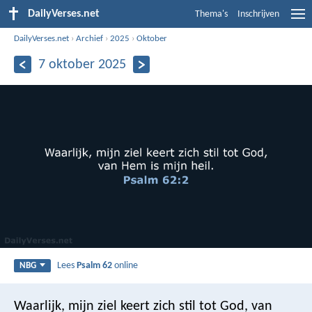
DailyVerses.net
Thema's
Inschrijven
DailyVerses.net
›
Archief
›
2025
›
Oktober
7 oktober 2025
Lees
Psalm 62
online
NBG
Waarlijk, mijn ziel keert zich stil tot God,
van