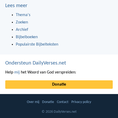
Lees meer
Thema's
Zoeken
Archief
Bijbelboeken
Populairste Bijbelteksten
Ondersteun DailyVerses.net
Help
mij
het Woord van God verspreiden:
Donatie
Over mij
Donatie
Contact
Privacy policy
© 2026 DailyVerses.net