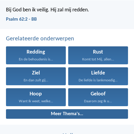
Bij God ben ik veilig.
Hij zal mij redden.
Psalm 62:2 - BB
Gerelateerde onderwerpen
Redding
Rust
En de behoudenis is...
Komt tot Mij, allen...
Ziel
Liefde
En dan zult gij...
De liefde is lankmoedig...
Hoop
Geloof
Want Ik weet, welke...
Daarom zeg Ik u...
Meer Thema's...