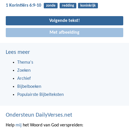
1 Korintiërs 6:9-10
zonde
redding
koninkrijk
Volgende tekst!
Met afbeelding
Lees meer
Thema's
Zoeken
Archief
Bijbelboeken
Populairste Bijbelteksten
Ondersteun DailyVerses.net
Help
mij
het Woord van God verspreiden: