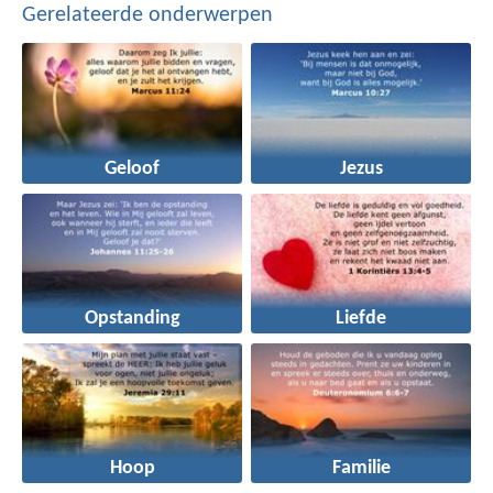
Gerelateerde onderwerpen
Geloof
Jezus
Opstanding
Liefde
Hoop
Familie