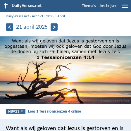
DailyVerses.net
Thema's
Inschrijven
DailyVerses.net
›
Archief
›
2025
›
April
21 april 2025
Lees
1 Tessalonicenzen 4
online
NBV21
Want als wij geloven dat Jezus is gestorven en is