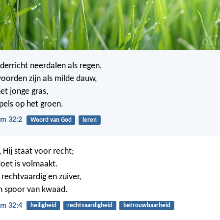
erricht neerdalen als regen,
orden zijn als milde dauw,
et jonge gras,
pels op het groen.
m 32:2
Woord van God
leren
, Hij staat voor recht;
doet is volmaakt.
 rechtvaardig en zuiver,
n spoor van kwaad.
m 32:4
heiligheid
rechtvaardigheid
betrouwbaarheid