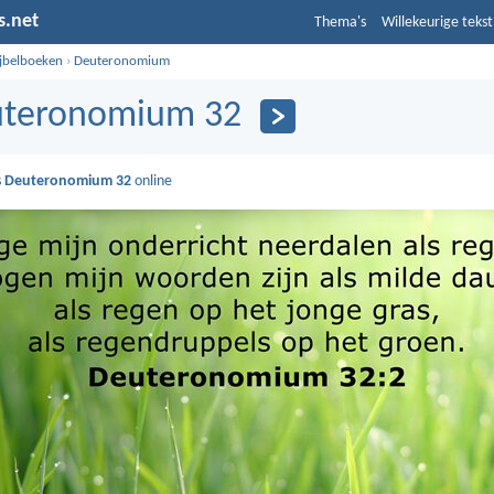
s.net
Thema's
Willekeurige tekst
ijbelboeken
›
Deuteronomium
teronomium 32
s
Deuteronomium 32
online