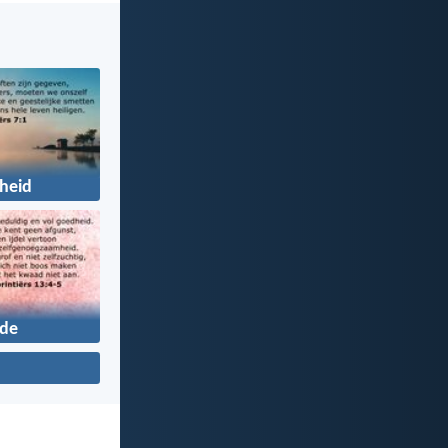
gheid
fde