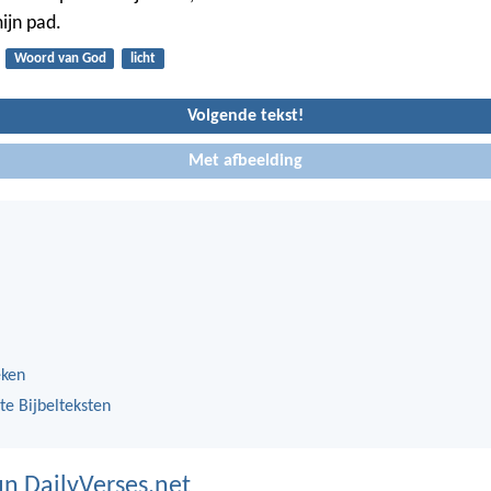
ijn pad.
Woord van God
licht
Volgende tekst!
Met afbeelding
eken
te Bijbelteksten
n DailyVerses.net