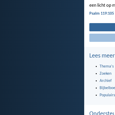
een licht op m
Psalm 119:105
Lees meer
Thema's
Zoeken
Archief
Bijbelbo
Populairs
Ondersteu