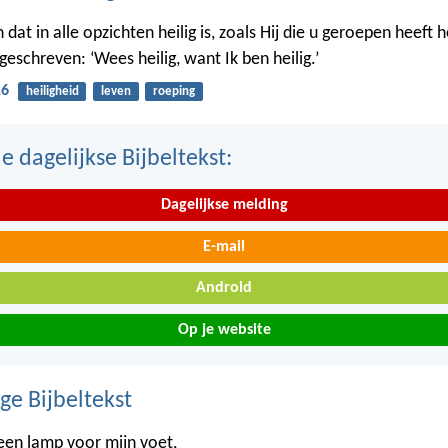
 dat in alle opzichten heilig is, zoals Hij die u geroepen heeft hei
eschreven: ‘Wees heilig, want Ik ben heilig.’
16
heiligheid
leven
roeping
 dagelijkse Bijbeltekst:
Dagelijkse melding
E-mail
Android
Op je website
ge Bijbeltekst
een lamp voor mijn voet,