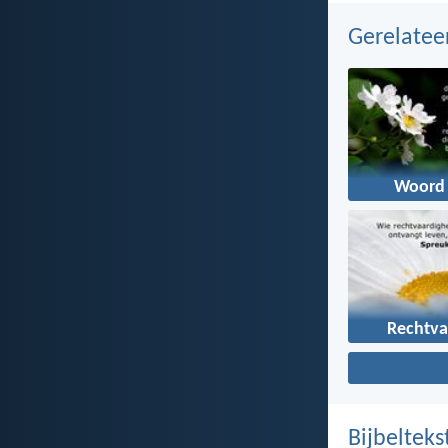
Gerelate
Woord
Rechtva
Bijbelteks