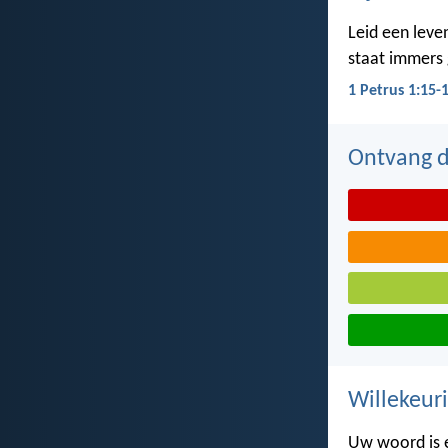
Leid een leven
staat immers g
1 Petrus 1:15-
Ontvang de
Willekeuri
Uw woord is 