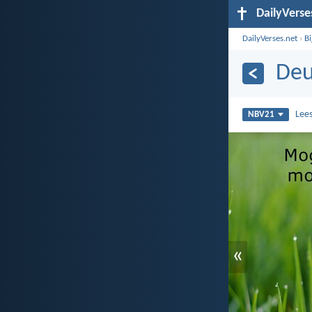
DailyVerse
DailyVerses.net
›
B
Deu
Lee
NBV21
«