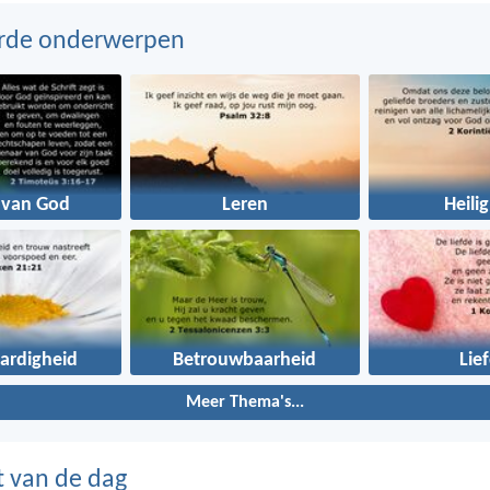
erde onderwerpen
 van God
Leren
Heili
ardigheid
Betrouwbaarheid
Lie
Meer Thema's...
t van de dag