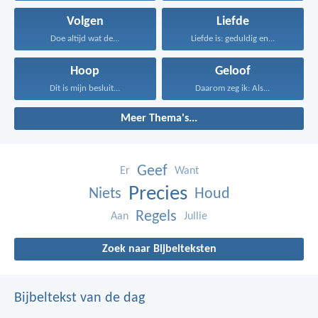
Volgen
Liefde
Doe altijd wat de...
Liefde is: geduldig en...
Hoop
Geloof
Dit is mijn besluit...
Daarom zeg ik: Als...
Meer Thema's...
Geef
Er
Want
Precies
Niets
Houd
Regels
Aan
Jullie
Zoek naar Bijbelteksten
Bijbeltekst van de dag