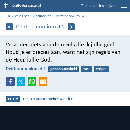
DailyVerses.net
Thema's
Inschrijven
DailyVerses.net
›
Bijbelboeken
›
Deuteronomium
›
4
Deuteronomium 4:2
Verander niets aan de regels die ik jullie geef.
Houd je er precies aan, want het zijn regels van
de Heer, jullie God.
Deuteronomium 4:2
gehoorzaamheid
wet
volgen
Lees
Deuteronomium 4
online
BGT