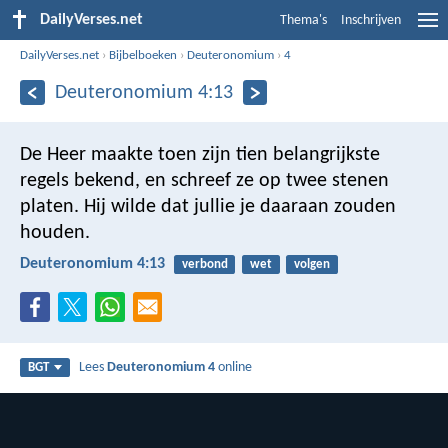
DailyVerses.net
Thema's
Inschrijven
DailyVerses.net
›
Bijbelboeken
›
Deuteronomium
›
4
Deuteronomium 4:13
De Heer maakte toen zijn tien belangrijkste
regels bekend, en schreef ze op twee stenen
platen. Hij wilde dat jullie je daaraan zouden
houden.
Deuteronomium 4:13
verbond
wet
volgen
Lees
Deuteronomium 4
online
BGT