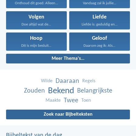
Onthoud dit goed: Alleen...
Vandaag zal ik jullie...
Volgen
Liefde
Doe altijd wat de...
Liefde is: geduldig en...
Hoop
Geloof
Dit is mijn besluit...
Daarom zeg ik: Als...
Meer Thema's...
Daaraan
Wilde
Regels
Bekend
Zouden
Belangrijkste
Twee
Maakte
Toen
Zoek naar Bijbelteksten
Bijbeltekst van de dag