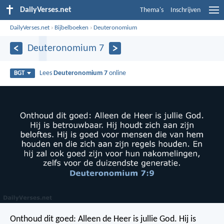
DailyVerses.net
Thema's
Inschrijven
DailyVerses.net
›
Bijbelboeken
›
Deuteronomium
Deuteronomium 7
Lees
Deuteronomium 7
online
BGT
Onthoud dit goed: Alleen de Heer is jullie God. Hij is