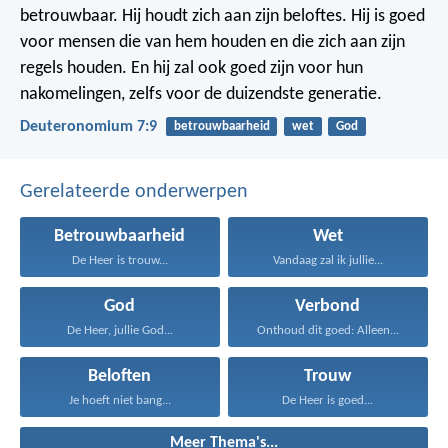
betrouwbaar. Hij houdt zich aan zijn beloftes. Hij is goed
voor mensen die van hem houden en die zich aan zijn
regels houden. En hij zal ook goed zijn voor hun
nakomelingen, zelfs voor de duizendste generatie.
Deuteronomium 7:9
betrouwbaarheid
wet
God
Gerelateerde onderwerpen
Betrouwbaarheid
Wet
De Heer is trouw...
Vandaag zal ik jullie...
God
Verbond
De Heer, jullie God...
Onthoud dit goed: Alleen...
Beloften
Trouw
Je hoeft niet bang...
De Heer is goed...
Meer Thema's...