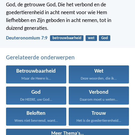
God, de getrouwe God, Die het verbond en de
goedertierenheid in acht neemt voor wie Hem
liefhebben en Zijn geboden in acht nemen, tot in
duizend generaties.
Deuteronomium 7:9
betrouwbaarheid
wet
God
Gerelateerde onderwerpen
Betrouwbaarheid
Wet
Maar de Heere is...
Deze woorden, die ik...
God
Verbond
De HEERE, uw God...
Daarom moet u weten...
Beloften
Trouw
Wees niet bevreesd, want...
Het is de goedertierenheid...
Meer Thema's...