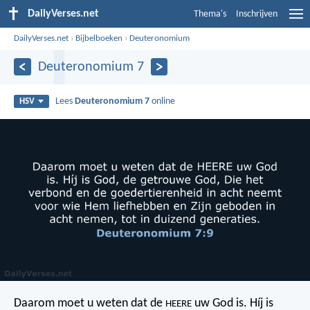
DailyVerses.net
Thema's
Inschrijven
DailyVerses.net
›
Bijbelboeken
›
Deuteronomium
Deuteronomium 7
Lees
Deuteronomium 7
online
HSV
Daarom moet u weten dat de
uw God is. Híj is
HEERE