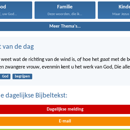
God
Familie
Kind
, uw God...
Deze woorden, die ik...
Maar Jezus z
Meer Thema's...
t van de dag
 weet wat de richting van de wind is,
of
hoe het
gaat
met de b
een zwangere
vrouw
, evenmin kent u het werk van God, Die all
God
begrijpen
 dagelijkse Bijbeltekst:
Dagelijkse melding
E-mail