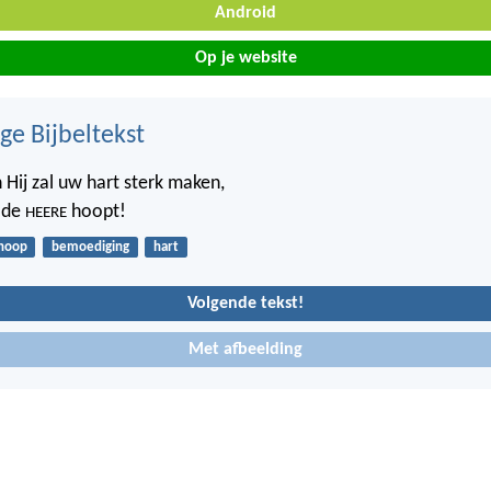
Android
Op je website
ge Bijbeltekst
 Hij zal uw hart sterk maken,
p de
hoopt!
HEERE
hoop
bemoediging
hart
Volgende tekst!
Met afbeelding