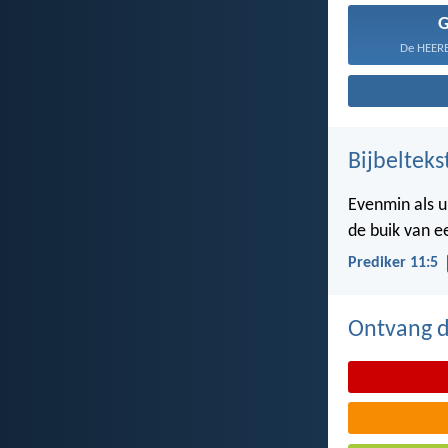
De HEERE
Bijbelteks
Evenmin als u
de buik van 
Prediker 11:5
Ontvang de