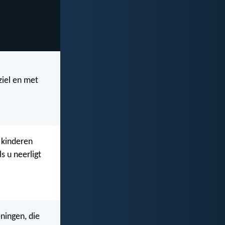
ziel en met
 kinderen
s u neerligt
eningen, die