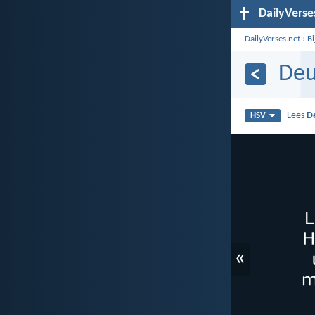
DailyVerse
DailyVerses.net
›
B
Deu
Lees
D
HSV
«