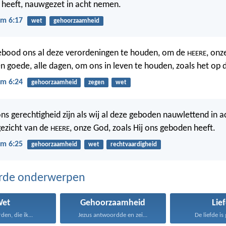
 heeft, nauwgezet in acht nemen.
m 6:17
wet
gehoorzaamheid
bood ons al deze verordeningen te houden, om de
, onz
HEERE
en goede, alle dagen, om ons in leven te houden, zoals het op d
m 6:24
gehoorzaamheid
zegen
wet
ons gerechtigheid zijn als wij al deze geboden nauwlettend in 
ezicht van de
, onze God, zoals Hij ons geboden heeft.
HEERE
m 6:25
gehoorzaamheid
wet
rechtvaardigheid
erde onderwerpen
Wet
Gehoorzaamheid
Lie
en, die ik...
Jezus antwoordde en zei...
De liefde is 