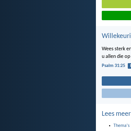
Willekeuri
Wees sterk en
u allen die o
Psalm 31:25
Lees meer
Thema's