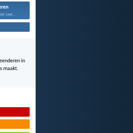
eren
ei: Laat...
eenderen in
es maakt.