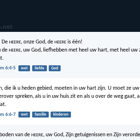
l! De
, onze God, de
is één!
HEERE
HEERE
u de
, uw God, liefhebben met heel uw hart, met heel uw 
HEERE
t.
m 6:4-5
wet
liefde
God
 die ik u heden gebied, moeten in uw hart zijn. U moet ze uw
rover spreken, als u in uw huis zit en als u over de weg gaat, al
at.
m 6:6-7
wet
familie
kinderen
boden van de
, uw God, Zijn getuigenissen en Zijn verord
HEERE