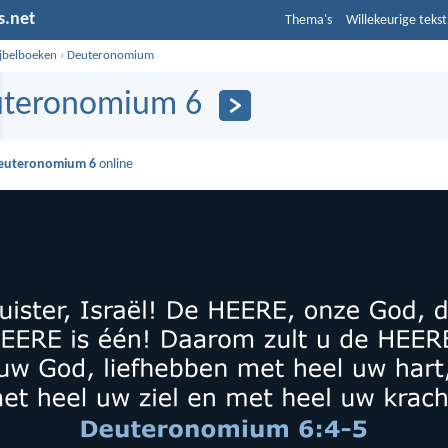
s.net
Thema's
Willekeurige tekst
ijbelboeken
›
Deuteronomium
teronomium 6
euteronomium 6
online