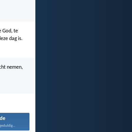
e God, te
eze dag is.
acht nemen,
fde
geduldig...