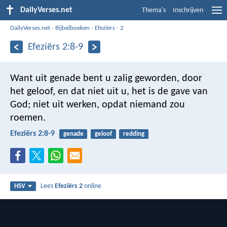
DailyVerses.net
Thema's
Inschrijven
DailyVerses.net
›
Bijbelboeken
›
Efeziërs
›
2
Efeziërs 2:8-9
Want uit genade bent u zalig geworden, door
het geloof, en dat niet uit u, het is de gave van
God; niet uit werken, opdat niemand zou
roemen.
Efeziërs 2:8-9
genade
geloof
redding
Lees
Efeziërs 2
online
HSV