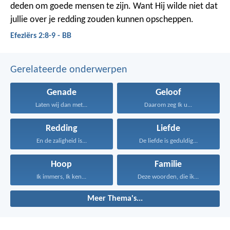
deden om goede mensen te zijn. Want Hij wilde niet dat
jullie over je redding zouden kunnen opscheppen.
Efeziërs 2:8-9 - BB
Gerelateerde onderwerpen
Genade
Geloof
Laten wij dan met...
Daarom zeg Ik u...
Redding
Liefde
En de zaligheid is...
De liefde is geduldig...
Hoop
Familie
Ik immers, Ik ken...
Deze woorden, die ik...
Meer Thema's...