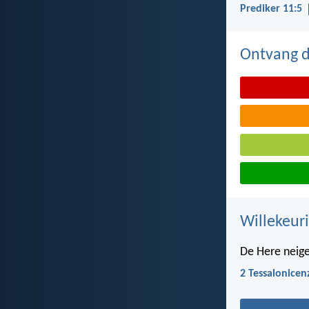
Prediker 11:5
Ontvang de
Willekeuri
De Here neige
2 Tessalonicen