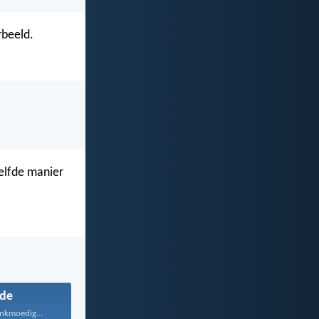
rbeeld.
zelfde manier
fde
ankmoedig...