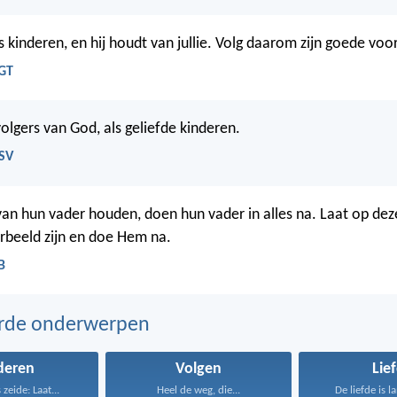
ds kinderen, en hij houdt van jullie. Volg daarom zijn goede voo
BGT
lgers van God, als geliefde kinderen.
HSV
van hun vader houden, doen hun vader in alles na. Laat op de
orbeeld zijn en doe Hem na.
B
erde onderwerpen
deren
Volgen
Lie
zeide: Laat...
Heel de weg, die...
De liefde is l