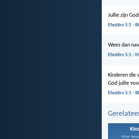
Jullie zijn Go
Efeziërs 5:1 - 
Wees dan navo
Efeziërs 5:1 - 
Kinderen die 
God jullie vo
Efeziërs 5:1 - B
Gerelate
Kin
Maar Jezus 