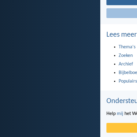
Lees meer
Thema's
Zoeken
Archief
Bijbelbo
Populairs
Ondersteu
Help
mij
het Wo