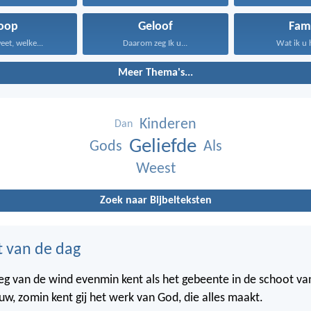
oop
Geloof
Fami
eet, welke...
Daarom zeg Ik u...
Wat ik u 
Meer Thema's...
Kinderen
Dan
Geliefde
Gods
Als
Weest
Zoek naar Bijbelteksten
t van de dag
weg van de wind evenmin kent als het gebeente in de schoot va
w, zomin kent gij het werk van God, die alles maakt.