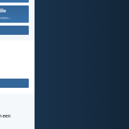
lie
heden...
n een