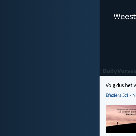
Volg dus het v
Efeziërs 5:1 - 