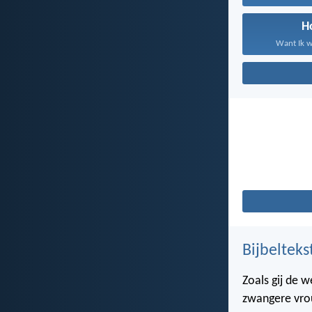
H
Want Ik w
Bijbelteks
Zoals gij de 
zwangere vrou