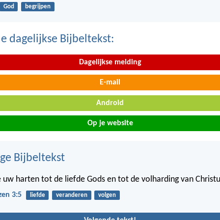
God
begrijpen
 dagelijkse Bijbeltekst:
Dagelijkse melding
E-mail
Android
Op je website
ge Bijbeltekst
 uw harten tot de liefde Gods en tot de volharding van Christu
zen 3:5
liefde
veranderen
volgen