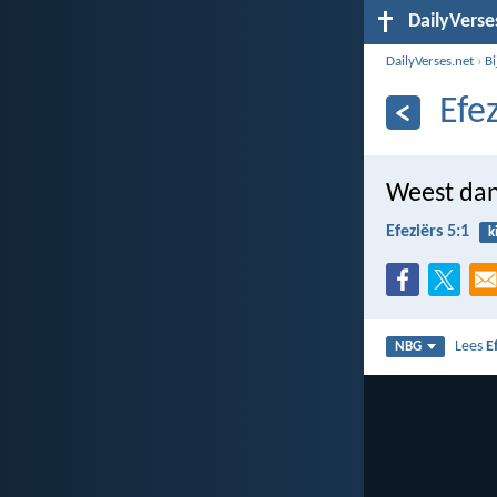
DailyVerse
DailyVerses.net
›
B
Efez
Weest dan 
Efeziërs 5:1
k
Lees
E
NBG