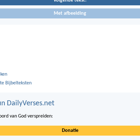
Volgende tekst!
Met afbeelding
eken
te Bijbelteksten
n DailyVerses.net
ord van God verspreiden:
Donatie