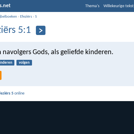
s.net
Thema's
Willekeurige tekst
ijbelboeken
›
Efeziërs
›
5
iërs 5:1
navolgers Gods, als geliefde kinderen.
inderen
volgen
feziërs 5
online