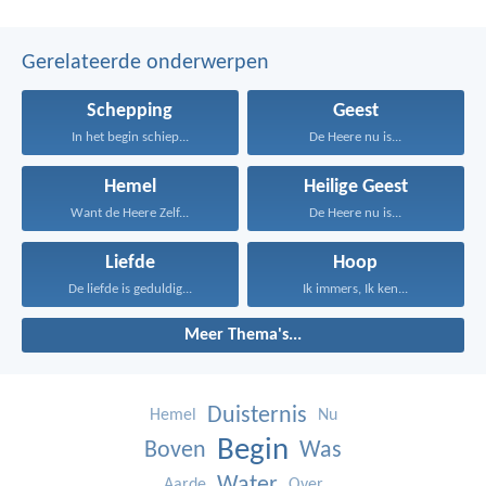
Gerelateerde onderwerpen
Schepping
Geest
In het begin schiep...
De Heere nu is...
Hemel
Heilige Geest
Want de Heere Zelf...
De Heere nu is...
Liefde
Hoop
De liefde is geduldig...
Ik immers, Ik ken...
Meer Thema's...
Duisternis
Hemel
Nu
Begin
Boven
Was
Water
Aarde
Over