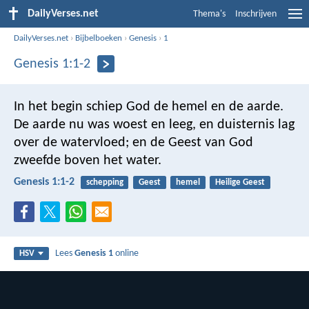
DailyVerses.net
Thema's
Inschrijven
DailyVerses.net
›
Bijbelboeken
›
Genesis
›
1
Genesis 1:1-2
In het begin schiep God de hemel en de aarde.
De aarde nu was woest en leeg, en duisternis lag
over de watervloed; en de Geest van God
zweefde boven het water.
Genesis 1:1-2
schepping
Geest
hemel
Heilige Geest
Lees
Genesis 1
online
HSV