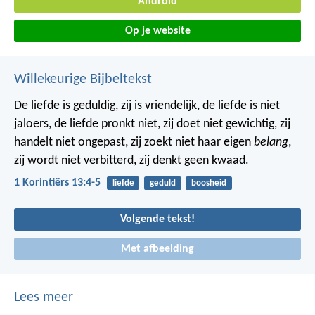
Android
Op je website
Willekeurige Bijbeltekst
De liefde is geduldig,
zij is vriendelijk,
de liefde is niet
jaloers,
de liefde pronkt niet,
zij doet niet gewichtig,
zij
handelt niet ongepast,
zij zoekt niet haar eigen
belang
,
zij wordt niet verbitterd,
zij denkt geen kwaad.
1 Korintiërs 13:4-5
liefde
geduld
boosheid
Volgende tekst!
Met afbeelding
Lees meer