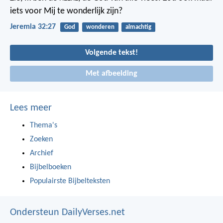
iets voor Mij te wonderlijk zijn?
Jeremia 32:27
God
wonderen
almachtig
Volgende tekst!
Met afbeelding
Lees meer
Thema's
Zoeken
Archief
Bijbelboeken
Populairste Bijbelteksten
Ondersteun DailyVerses.net