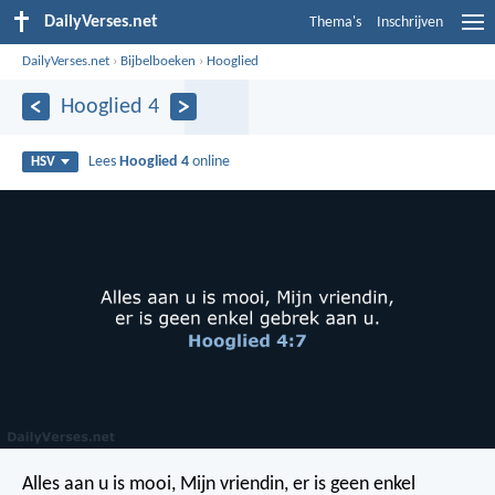
DailyVerses.net
Thema's
Inschrijven
DailyVerses.net
›
Bijbelboeken
›
Hooglied
Hooglied 4
Lees
Hooglied 4
online
HSV
Alles aan u is mooi, Mijn vriendin,
er is geen enkel