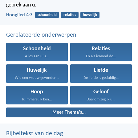
gebrek aan u.
Hooglied 4:7
schoonheid
relaties
huwelijk
Gerelateerde onderwerpen
Schoonheid
Relaties
Alles aan u is...
En als iemand de...
Huwelijk
Liefde
Wie een vrouw gevonden...
De liefde is geduldig...
Hoop
Geloof
Ik immers, Ik ken...
Daarom zeg Ik u...
Meer Thema's...
Bijbeltekst van de dag