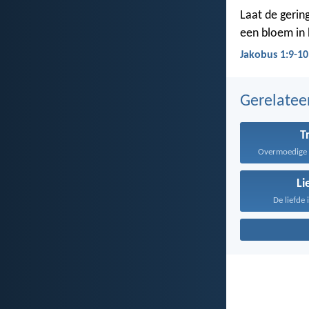
Laat de gering
een bloem in h
Jakobus 1:9-10
Gerelate
T
Li
De liefde 