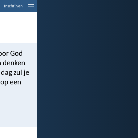
Inschrijven
 voor God
an denken
dag zul je
s op een