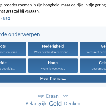
e broeder roemen in zijn hoogheid, maar de rijke in zijn gering
et gras zal hij vergaan.
 - NBG
erde onderwerpen
rots
Nederigheid
Ge
Overmoedige mensen staan uiteindelijk...
Wees bescheiden en vriendelijk...
Wees niet hebzu
efde
Hoop
Gel
is geduldig...
Want Ik weet wat...
Daarom zeg I
Meer Thema's...
Eraan
Rijk
Toch
Geld
Belangrijk
Denken