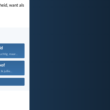
heid, want als
ld
chtig, maar...
oof
k jullie...