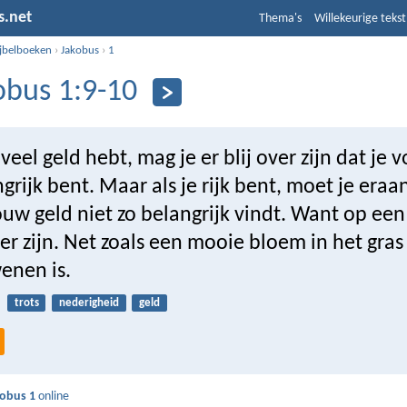
s.net
Thema's
Willekeurige tekst
ijbelboeken
›
Jakobus
›
1
obus 1:9-10
t veel geld hebt, mag je er blij over zijn dat je
grijk bent. Maar als je rijk bent, moet je era
uw geld niet zo belangrijk vindt. Want op een 
er zijn. Net zoals een mooie bloem in het gra
enen is.
trots
nederigheid
geld
obus 1
online