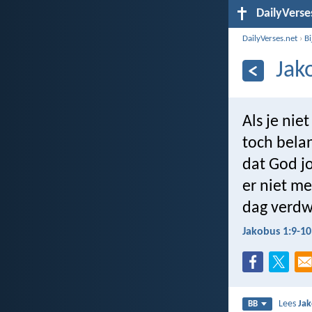
DailyVerse
DailyVerses.net
›
B
Jak
Als je nie
toch belan
dat God jo
er niet me
dag verdw
Jakobus 1:9-10
Lees
Jak
BB