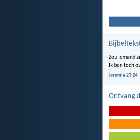
Bijbelteks
Zou iemand z
Ik ben toch o
Jeremia 23:24
Ontvang de