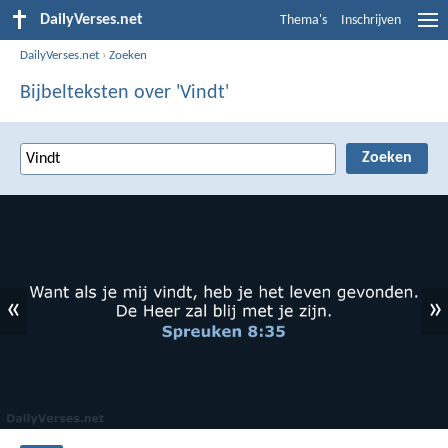
DailyVerses.net
Thema's
Inschrijven
DailyVerses.net
›
Zoeken
Bijbelteksten over 'Vindt'
«
»