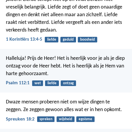
vreselijk belangrijk. Liefde zegt of doet geen onaardige
dingen en denkt niet alleen maar aan zichzelf. Liefde
raakt niet verbitterd. Liefde vergeeft als een ander iets
verkeerds heeft gedaan.
1 Korintiërs 13:4-5
liefde
geduld
boosheid
Halleluja! Prijs de Heer!
Het is heerlijk voor je als je diep
ontzag voor de Heer hebt.
Het is heerlijk als je Hem van
harte gehoorzaamt.
Psalm 112:1
wet
liefde
ontzag
Dwaze mensen proberen niet om wijze dingen te
zeggen.
Ze zeggen gewoon alles wat er in hen opkomt.
Spreuken 18:2
spreken
wijsheid
egoisme