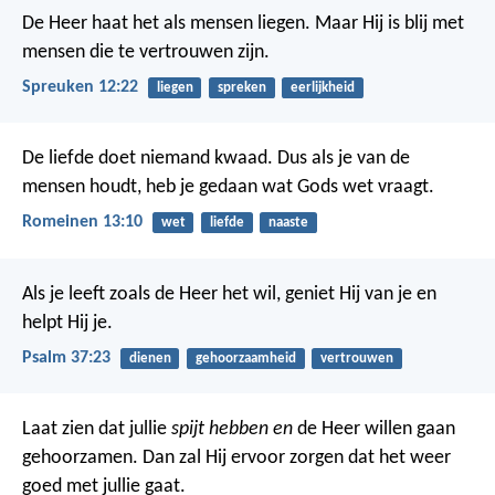
De Heer haat het als mensen liegen.
Maar Hij is blij met
mensen die te vertrouwen zijn.
Spreuken 12:22
liegen
spreken
eerlijkheid
De liefde doet niemand kwaad. Dus als je van de
mensen houdt, heb je gedaan wat Gods wet vraagt.
Romeinen 13:10
wet
liefde
naaste
Als je leeft zoals de Heer het wil,
geniet Hij van je en
helpt Hij je.
Psalm 37:23
dienen
gehoorzaamheid
vertrouwen
Laat zien dat jullie
spijt hebben en
de Heer willen gaan
gehoorzamen. Dan zal Hij ervoor zorgen dat het weer
goed met jullie gaat.