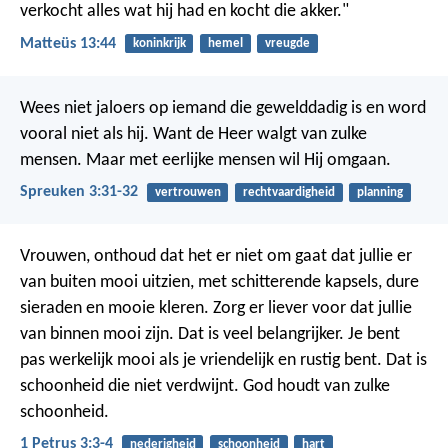
verkocht alles wat hij had en kocht die akker."
Matteüs 13:44
koninkrijk
hemel
vreugde
Wees niet jaloers op iemand die gewelddadig is
en word
vooral niet als hij.
Want de Heer walgt van zulke
mensen.
Maar met eerlijke mensen wil Hij omgaan.
Spreuken 3:31-32
vertrouwen
rechtvaardigheid
planning
Vrouwen, onthoud dat het er niet om gaat dat jullie er
van buiten mooi uitzien, met schitterende kapsels, dure
sieraden en mooie kleren. Zorg er liever voor dat jullie
van binnen mooi zijn. Dat is veel belangrijker. Je bent
pas werkelijk mooi als je vriendelijk en rustig bent. Dat is
schoonheid die niet verdwijnt. God houdt van zulke
schoonheid.
1 Petrus 3:3-4
nederigheid
schoonheid
hart