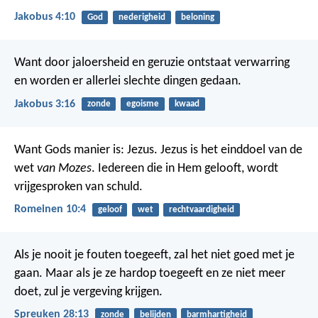
Jakobus 4:10
God
nederigheid
beloning
Want door jaloersheid en geruzie ontstaat verwarring
en worden er allerlei slechte dingen gedaan.
Jakobus 3:16
zonde
egoisme
kwaad
Want Gods manier is: Jezus. Jezus is het einddoel van de
wet
van Mozes
. Iedereen die in Hem gelooft, wordt
vrijgesproken van schuld.
Romeinen 10:4
geloof
wet
rechtvaardigheid
Als je nooit je fouten toegeeft, zal het niet goed met je
gaan.
Maar als je ze hardop toegeeft en ze niet meer
doet, zul je vergeving krijgen.
Spreuken 28:13
zonde
belijden
barmhartigheid