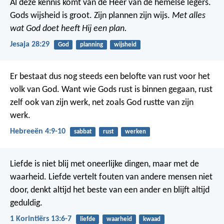
Al deze kennis komt van de Heer van de hemelse legers.
Gods wijsheid is groot. Zijn plannen zijn wijs.
Met alles
wat God doet heeft Hij een plan.
Jesaja 28:29
God
planning
wijsheid
Er bestaat dus nog steeds een belofte van rust voor het
volk van God. Want wie Gods rust is binnen gegaan, rust
zelf ook van zijn werk, net zoals God rustte van zijn
werk.
Hebreeën 4:9-10
sabbat
rust
werken
Liefde is niet blij met oneerlijke dingen, maar met de
waarheid. Liefde vertelt fouten van andere mensen niet
door, denkt altijd het beste van een ander en blijft altijd
geduldig.
1 Korintiërs 13:6-7
liefde
waarheid
kwaad