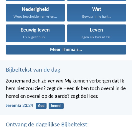
Nederigheid
Wet
Wees bescheiden en vriendelijk...
Bewaar in je hart...
Eeuwig leven
Leven
En Ik geef hun...
Tegen elk kwaad zal...
Meer Thema's...
Bijbeltekst van de dag
Zou iemand zich zó
ver van Mij
kunnen verbergen dat Ik
hem niet zou zien? zegt de Heer. Ik ben toch overal in de
hemel en overal op de aarde? zegt de Heer.
Jeremia 23:24
God
hemel
Ontvang de dagelijkse Bijbeltekst: