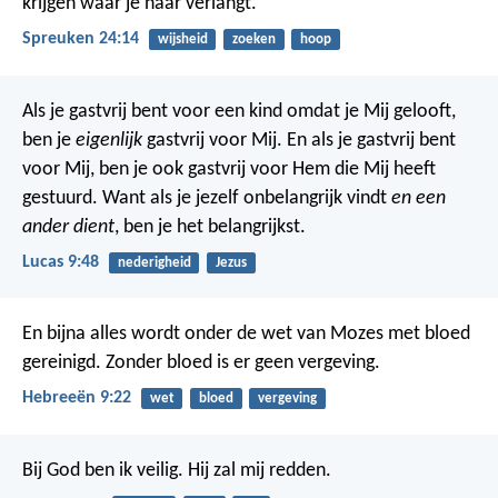
krijgen waar je naar verlangt.
Spreuken 24:14
wijsheid
zoeken
hoop
Als je gastvrij bent voor een kind omdat je Mij gelooft,
ben je
eigenlijk
gastvrij voor Mij. En als je gastvrij bent
voor Mij, ben je ook gastvrij voor Hem die Mij heeft
gestuurd. Want als je jezelf onbelangrijk vindt
en een
ander dient
, ben je het belangrijkst.
Lucas 9:48
nederigheid
Jezus
En bijna alles wordt onder de wet van Mozes met bloed
gereinigd. Zonder bloed is er geen vergeving.
Hebreeën 9:22
wet
bloed
vergeving
Bij God ben ik veilig.
Hij zal mij redden.