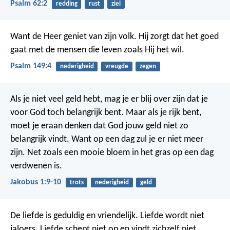
Psalm 62:2
redding
rust
ziel
Want de Heer geniet van zijn volk.
Hij zorgt dat het goed
gaat met de mensen die leven zoals Hij het wil.
Psalm 149:4
nederigheid
vreugde
zegen
Als je niet veel geld hebt, mag je er blij over zijn dat je
voor God toch belangrijk bent. Maar als je rijk bent,
moet je eraan denken dat God jouw geld niet zo
belangrijk vindt. Want op een dag zul je er niet meer
zijn. Net zoals een mooie bloem in het gras op een dag
verdwenen is.
Jakobus 1:9-10
trots
nederigheid
geld
De liefde is geduldig en vriendelijk. Liefde wordt niet
jaloers. Liefde schept niet op en vindt zichzelf niet