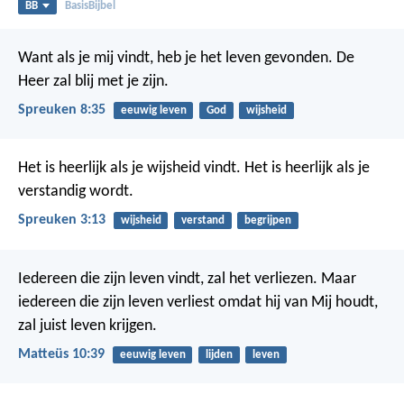
BB
BasisBijbel
Want als je mij vindt, heb je het leven gevonden.
De
Heer zal blij met je zijn.
Spreuken 8:35
eeuwig leven
God
wijsheid
Het is heerlijk als je wijsheid vindt.
Het is heerlijk als je
verstandig wordt.
Spreuken 3:13
wijsheid
verstand
begrijpen
Iedereen die zijn leven vindt, zal het verliezen. Maar
iedereen die zijn leven verliest omdat hij van Mij houdt,
zal juist leven krijgen.
Matteüs 10:39
eeuwig leven
lijden
leven