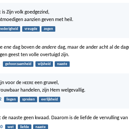
is Zijn volk goedgezind,
E
chtmoedigen aanzien geven met heil.
nederigheid
vreugde
zegen
de
ene
dag boven de
andere
dag, maar de ander acht al de da
eigen geest ten volle overtuigd zijn.
5
gehoorzaamheid
wijsheid
naaste
ijn voor de
een gruwel,
HEERE
ouwbaar handelen, zijn Hem welgevallig.
2
liegen
spreken
eerlijkheid
t de naaste geen kwaad. Daarom is de liefde de vervulling van
10
wet
liefde
naaste