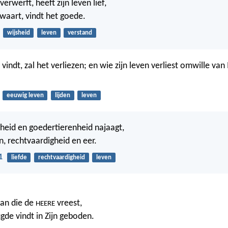
erwerft, heeft zijn leven lief,
ewaart, vindt het goede.
wijsheid
leven
verstand
 vindt, zal het verliezen; en wie zijn leven verliest omwille van 
eeuwig leven
lijden
leven
heid en goedertierenheid najaagt,
n, rechtvaardigheid en eer.
1
liefde
rechtvaardigheid
leven
man die de
vreest,
HEERE
gde vindt in Zijn geboden.