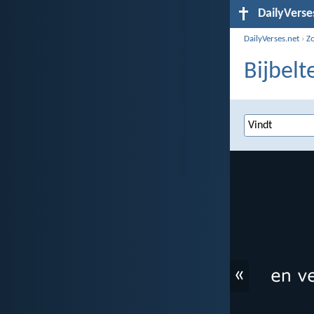
DailyVerse
DailyVerses.net
›
Z
Bijbelt
«