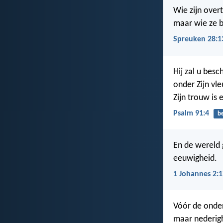
Wie zijn overt
maar wie ze be
Spreuken 28:1
Hij zal u besc
onder Zijn vl
Zijn trouw is 
Psalm 91:4
b
En de wereld 
eeuwigheid.
1 Johannes 2:1
Vóór de onder
maar nederigh