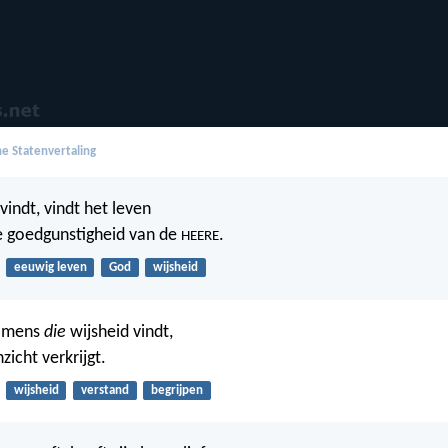
e Statenvertaling
vindt, vindt het leven
de goedgunstigheid van de
.
HEERE
eeuwig leven
God
wijsheid
e mens
die
wijsheid vindt,
nzicht verkrijgt.
wijsheid
verstand
begrijpen