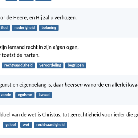
or de Heere, en Hij zal u verhogen.
God
nederigheid
beloning
ijn iemand recht in zijn
eigen
ogen,
toetst de harten.
E
rechtvaardigheid
veroordeling
begrijpen
unst en eigenbelang is, daar
heersen
wanorde en allerlei kwad
zonde
egoisme
kwaad
doel van de wet is Christus, tot gerechtigheid voor ieder die g
4
geloof
wet
rechtvaardigheid