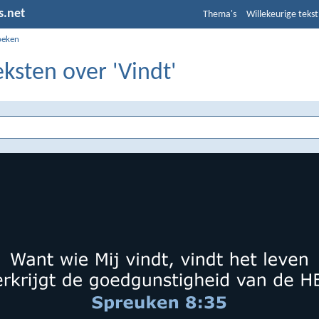
s.net
Thema's
Willekeurige tekst
oeken
eksten over 'Vindt'