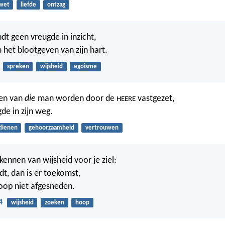
wet
liefde
ontzag
dt geen vreugde in inzicht,
n het blootgeven van zijn hart.
spreken
wijsheid
egoisme
en van
die
man worden door de
vastgezet,
HEERE
gde in zijn weg.
dienen
gehoorzaamheid
vertrouwen
kennen van wijsheid voor je ziel:
ndt, dan is er toekomst,
oop niet afgesneden.
4
wijsheid
zoeken
hoop