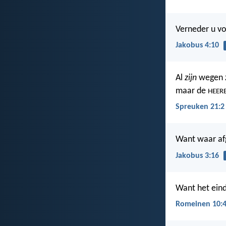
Verneder u vo
Jakobus 4:10
Al
zijn
wegen z
maar de
HEER
Spreuken 21:2
Want waar afg
Jakobus 3:16
Want het eind
Romeinen 10: