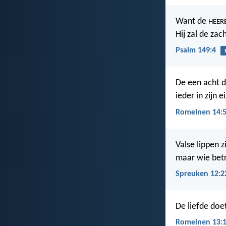
Want de
HEER
Hij zal de za
Psalm 149:4
De een acht 
ieder in zijn 
Romeinen 14:
Valse lippen z
maar wie betr
Spreuken 12:2
De liefde doe
Romeinen 13: