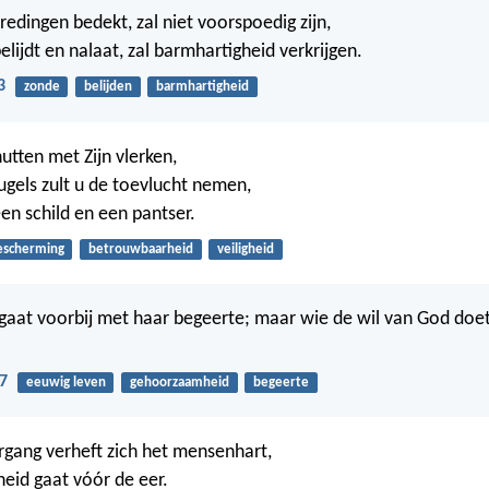
redingen bedekt, zal niet voorspoedig zijn,
lijdt en nalaat, zal barmhartigheid verkrijgen.
3
zonde
belijden
barmhartigheid
hutten met Zijn vlerken,
eugels zult u de toevlucht nemen,
een schild en een pantser.
escherming
betrouwbaarheid
veiligheid
gaat voorbij met haar begeerte; maar wie de wil van God doet, b
7
eeuwig leven
gehoorzaamheid
begeerte
gang verheft zich het mensenhart,
eid gaat vóór de eer.