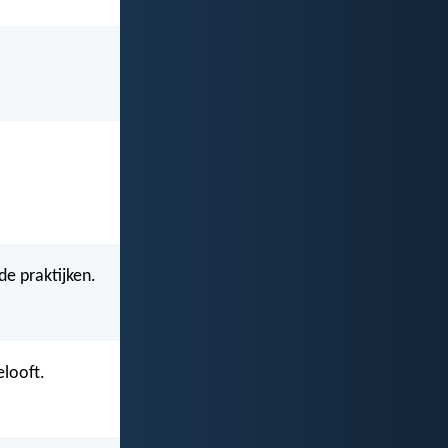
e praktijken.
elooft.