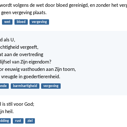
s wordt volgens de wet door bloed gereinigd, en zonder het ver
r geen vergeving plaats.
wet
bloed
vergeving
d als U,
chtigheid vergeeft,
at aan de overtreding
lijfsel van Zijn eigendom?
voor eeuwig vasthouden aan Zijn toorn,
t vreugde in goedertierenheid.
onde
barmhartigheid
vergeving
l is stil voor God;
n heil.
edding
rust
ziel