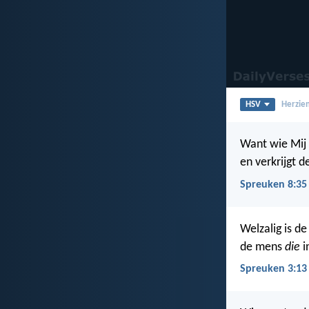
HSV
Herzien
Want wie Mij 
en verkrijgt 
Spreuken 8:35
Welzalig is d
de mens
die
i
Spreuken 3:13