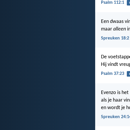
Psalm 112:1
Een dwaas vin
maar
alleen
i
Spreuken 18:2
De voetstapp
Hij vindt vreu
Psalm 37:23
Evenzo is het 
als je haar vi
en wordt je h
Spreuken 24:1