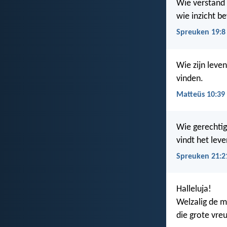
Wie verstand v
wie inzicht b
Spreuken 19:8
Wie zijn leven
vinden.
Matteüs 10:39
Wie gerechtig
vindt het leve
Spreuken 21:2
Halleluja!
Welzalig de 
die grote vreu