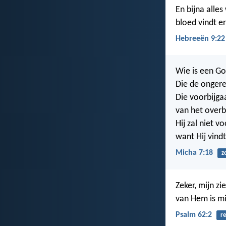
En bijna alle
bloed vindt e
Hebreeën 9:22
Wie is een Go
Die de ongere
Die voorbijga
van het overb
Hij zal niet 
want Hij vind
Micha 7:18
z
Zeker, mijn zie
van Hem is mij
Psalm 62:2
r