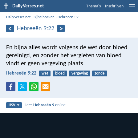
DailyVerses.net
Thema's
Inschrijven
DailyVerses.net
›
Bijbelboeken
›
Hebreeën
›
9
Hebreeën 9:22
En bijna alles wordt volgens de wet door bloed
gereinigd, en zonder het vergieten van bloed
vindt er geen vergeving plaats.
Hebreeën 9:22
wet
bloed
vergeving
zonde
Lees
Hebreeën 9
online
HSV