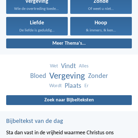
Vergeving
Zonde
Wie de overtreding toedekt...
Of weet u niet...
Liefde
Hoop
De liefde is geduldig...
Ik immers, Ik ken...
Meer Thema's...
Vindt
Wet
Alles
Vergeving
Bloed
Zonder
Plaats
Wordt
Er
Zoek naar Bijbelteksten
Bijbeltekst van de dag
Sta dan vast in de vrijheid waarmee Christus ons