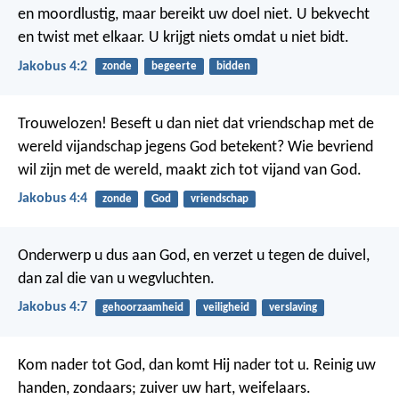
en moordlustig, maar bereikt uw doel niet. U bekvecht
en twist met elkaar. U krijgt niets omdat u niet bidt.
Jakobus 4:2
zonde
begeerte
bidden
Trouwelozen! Beseft u dan niet dat vriendschap met de
wereld vijandschap jegens God betekent? Wie bevriend
wil zijn met de wereld, maakt zich tot vijand van God.
Jakobus 4:4
zonde
God
vriendschap
Onderwerp u dus aan God, en verzet u tegen de duivel,
dan zal die van u wegvluchten.
Jakobus 4:7
gehoorzaamheid
veiligheid
verslaving
Kom nader tot God, dan komt Hij nader tot u. Reinig uw
handen, zondaars; zuiver uw hart, weifelaars.