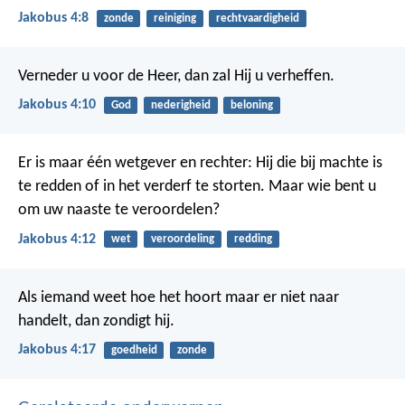
Jakobus 4:8
zonde
reiniging
rechtvaardigheid
Verneder u voor de Heer, dan zal Hij u verheffen.
Jakobus 4:10
God
nederigheid
beloning
Er is maar één wetgever en rechter: Hij die bij machte is
te redden of in het verderf te storten. Maar wie bent u
om uw naaste te veroordelen?
Jakobus 4:12
wet
veroordeling
redding
Als iemand weet hoe het hoort maar er niet naar
handelt, dan zondigt hij.
Jakobus 4:17
goedheid
zonde