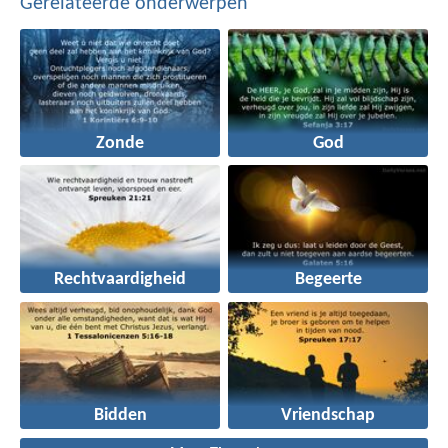
Gerelateerde onderwerpen
Zonde
God
Rechtvaardigheid
Begeerte
Bidden
Vriendschap