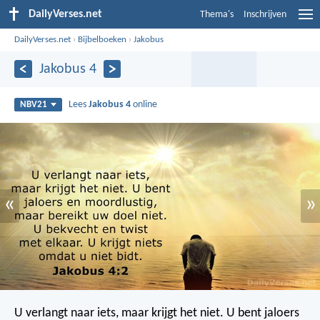
DailyVerses.net
Thema's
Inschrijven
DailyVerses.net
›
Bijbelboeken
›
Jakobus
Jakobus 4
Lees
Jakobus 4
online
NBV21
«
»
U verlangt naar iets, maar krijgt het niet. U bent jaloers