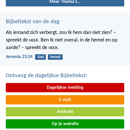
Meer Thema's...
Bijbeltekst van de dag
Als iemand zich verbergt,
zou Ik hem dan niet zien? –
spreekt de
.
Ben Ik niet overal,
in de hemel en op
HEER
aarde? – spreekt de
.
HEER
Jeremia 23:24
God
hemel
Ontvang de dagelijkse Bijbeltekst:
Dagelijkse melding
E-mail
Android
Op je website