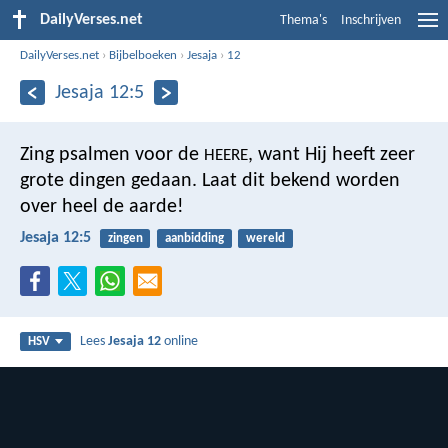
DailyVerses.net
Thema's
Inschrijven
DailyVerses.net
›
Bijbelboeken
›
Jesaja
›
12
Jesaja 12:5
Zing psalmen voor de
, want Hij heeft zeer
HEERE
grote dingen gedaan.
Laat dit bekend worden
over heel de aarde!
Jesaja 12:5
zingen
aanbidding
wereld
Lees
Jesaja 12
online
HSV