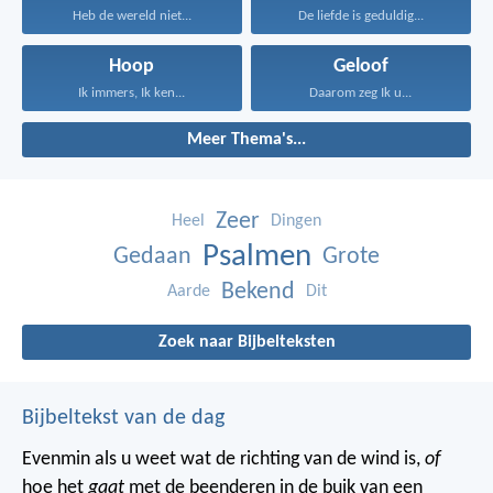
Heb de wereld niet...
De liefde is geduldig...
Hoop
Geloof
Ik immers, Ik ken...
Daarom zeg Ik u...
Meer Thema's...
Zeer
Heel
Dingen
Psalmen
Gedaan
Grote
Bekend
Aarde
Dit
Zoek naar Bijbelteksten
Bijbeltekst van de dag
Evenmin als u weet wat de richting van de wind is,
of
hoe het
gaat
met de beenderen in de buik van een