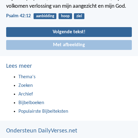
volkomen verlossing van mijn aangezicht en mijn God.
Psalm 42:12
aanbidding
hoop
ziel
Volgende tekst!
Met afbeelding
Lees meer
Thema's
Zoeken
Archief
Bijbelboeken
Populairste Bijbelteksten
Ondersteun DailyVerses.net