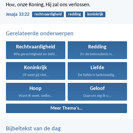
H
ere
, onze Koning, Hij zal ons verlossen.
Jesaja 33:22
rechtvaardigheid
redding
koninkrijk
Gerelateerde onderwerpen
Rechtvaardigheid
Redding
Wie gerechtigheid en liefde...
En de behoudenis is...
Koninkrijk
Liefde
Of weet gij niet...
De liefde is lankmoedig...
Hoop
Geloof
Want Ik weet, welke...
Daarom zeg Ik u...
Meer Thema's...
Bijbeltekst van de dag