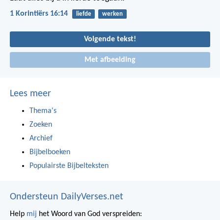
1 Korintiërs 16:14
liefde
werken
Volgende tekst!
Met afbeelding
Lees meer
Thema's
Zoeken
Archief
Bijbelboeken
Populairste Bijbelteksten
Ondersteun DailyVerses.net
Help
mij
het Woord van God verspreiden: