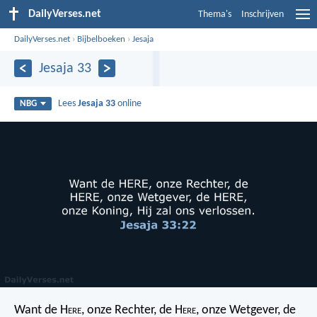
DailyVerses.net
Thema's
Inschrijven
DailyVerses.net
›
Bijbelboeken
›
Jesaja
Jesaja 33
Lees
Jesaja 33
online
NBG
Want de H
ere
, onze Rechter, de H
ere
, onze Wetgever, de