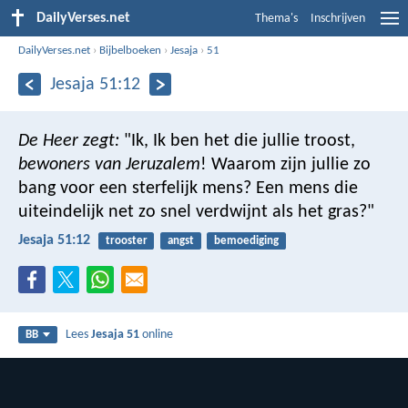
DailyVerses.net
Thema's
Inschrijven
DailyVerses.net
›
Bijbelboeken
›
Jesaja
›
51
Jesaja 51:12
De Heer zegt:
"Ik, Ik ben het die jullie troost,
bewoners van Jeruzalem
!
Waarom zijn jullie zo
bang voor een sterfelijk mens?
Een mens die
uiteindelijk net zo snel verdwijnt als het gras?"
Jesaja 51:12
trooster
angst
bemoediging
Lees
Jesaja 51
online
BB