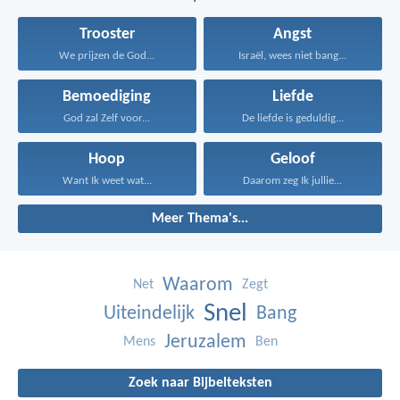
Trooster
Angst
We prijzen de God...
Israël, wees niet bang...
Bemoediging
Liefde
God zal Zelf voor...
De liefde is geduldig...
Hoop
Geloof
Want Ik weet wat...
Daarom zeg Ik jullie...
Meer Thema's...
Waarom
Net
Zegt
Snel
Uiteindelijk
Bang
Jeruzalem
Mens
Ben
Zoek naar Bijbelteksten