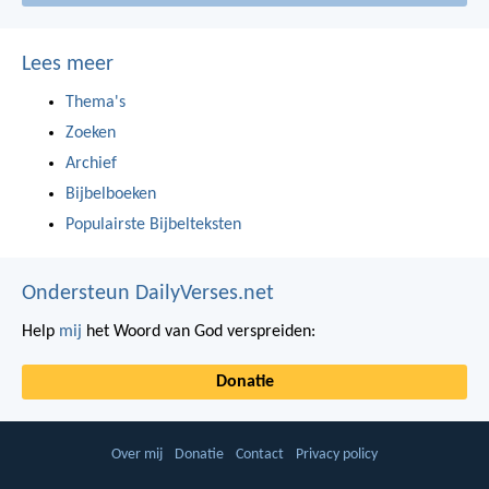
Lees meer
Thema's
Zoeken
Archief
Bijbelboeken
Populairste Bijbelteksten
Ondersteun DailyVerses.net
Help
mij
het Woord van God verspreiden:
Donatie
Over mij
Donatie
Contact
Privacy policy