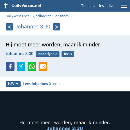
DailyVerses.net
Thema's
Inschrijven
DailyVerses.net
›
Bijbelboeken
›
Johannes
›
3
Johannes 3:30
Hij moet meer worden, maar ik minder.
Johannes 3:30
nederigheid
Jezus
Lees
Johannes 3
online
HSV