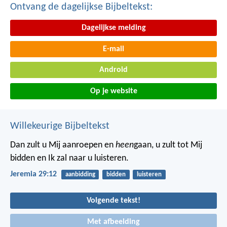
Ontvang de dagelijkse Bijbeltekst:
Dagelijkse melding
E-mail
Android
Op je website
Willekeurige Bijbeltekst
Dan zult u Mij aanroepen en
heen
gaan, u zult tot Mij
bidden en Ik zal naar u luisteren.
Jeremia 29:12
aanbidding
bidden
luisteren
Volgende tekst!
Met afbeelding