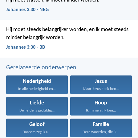
Hij moet wassen, ik moet minder worden.
Johannes 3:30 - NBG
Híj moet steeds belangrijker worden, en ík moet steeds
minder belangrijk worden.
Johannes 3:30 - BB
Gerelateerde onderwerpen
Nederigheid
Jezus
In alle nederigheid en...
Maar Jezus keek hen...
Liefde
Hoop
De liefde is geduldig...
Ik immers, Ik ken...
Geloof
Familie
Daarom zeg Ik u...
Deze woorden, die ik...