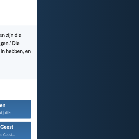
n zijn die
gen.’ Die
 in hebben, en
en
 jullie...
 Geest
e Geest...