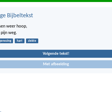
ge Bijbeltekst
nsen weer hoop,
 pijn weg.
genezing
hart
ziekte
Volgende tekst!
Met afbeelding