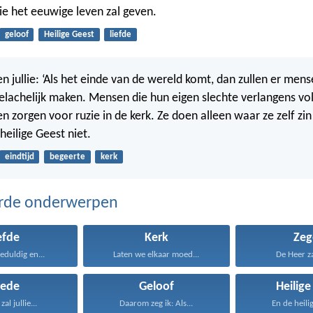
ullie het eeuwige leven zal geven.
geloof
Heilige Geest
liefde
n jullie: ‘Als het einde van de wereld komt, dan zullen er mense
 belachelijk maken. Mensen die hun eigen slechte verlangens vol
n zorgen voor ruzie in de kerk. Ze doen alleen waar ze zelf zin
heilige Geest niet.
eindtijd
begeerte
kerk
erde onderwerpen
efde
Kerk
Zeg
geduldig en...
Laten we elkaar moed...
De Heer zal
rede
Geloof
Heilige
al jullie...
Daarom zeg ik: Als...
En de heilig