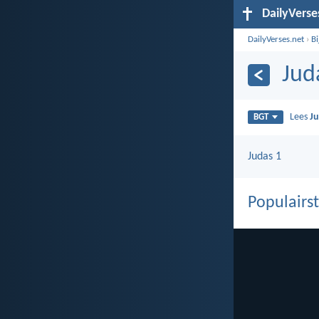
DailyVerse
DailyVerses.net
›
B
Jud
Lees
J
BGT
Judas 1
Populairst