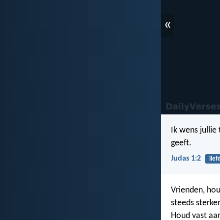
«
Ik wens jullie 
geeft.
Judas 1:2
lief
Vrienden, houd
steeds sterker
Houd vast aan