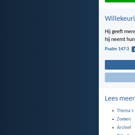
Willekeuri
Hij geeft me
hij neemt hun
Psalm 147:3
Lees meer
Thema's
Zoeken
Archief