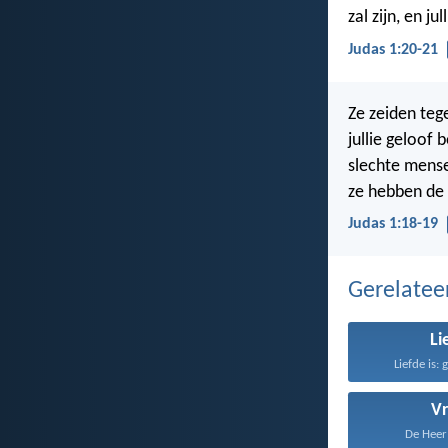
zal zijn, en j
Judas 1:20-21
Ze zeiden tege
jullie geloof
slechte mense
ze hebben de 
Judas 1:18-19
Gerelate
Li
Liefde is: 
V
De Heer z