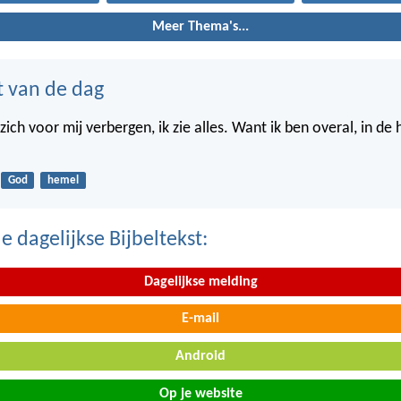
Meer Thema's...
t van de dag
ich voor mij verbergen, ik zie alles. Want ik ben overal, in de
God
hemel
 dagelijkse Bijbeltekst:
Dagelijkse melding
E-mail
Android
Op je website