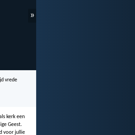
»
ijd vrede
als kerk een
lige Geest.
 voor jullie