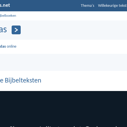
s.net
Thema's
Willekeurige tekst
ijbelboeken
as
udas
online
e Bijbelteksten