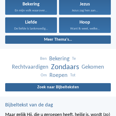
Bekering
Jezus
En mijn volk waarover...
Jezus zag hen aan...
Liefde
Hoop
De liefde is lankmoedig...
Want Ik weet, welke...
Meer Thema's...
Bekering
Ben
Te
Zondaars
Rechtvaardigen
Gekomen
Roepen
Om
Tot
Zoek naar Bijbelteksten
Bijbeltekst van de dag
Maar gelijk Hij, die u geroepen heeft, heilig is, wordt (zo)