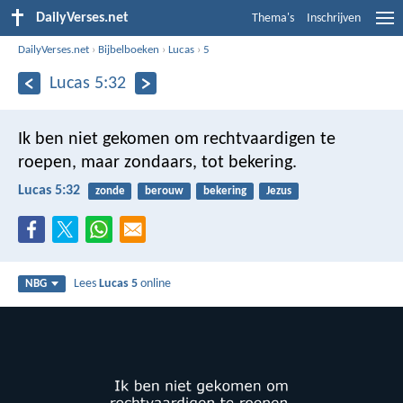
DailyVerses.net
Thema's
Inschrijven
DailyVerses.net
›
Bijbelboeken
›
Lucas
›
5
Lucas 5:32
Ik ben niet gekomen om rechtvaardigen te
roepen, maar zondaars, tot bekering.
Lucas 5:32
zonde
berouw
bekering
Jezus
Lees
Lucas 5
online
NBG