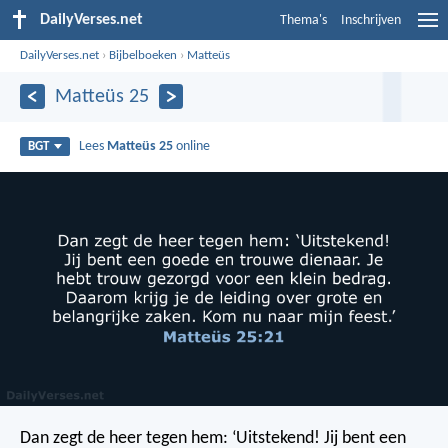
DailyVerses.net
Thema's
Inschrijven
DailyVerses.net
›
Bijbelboeken
›
Matteüs
Matteüs 25
Lees
Matteüs 25
online
BGT
Dan zegt de heer tegen hem: ‘Uitstekend! Jij bent een