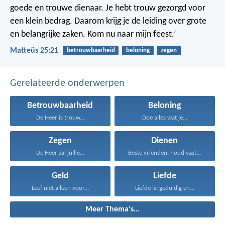
goede en trouwe dienaar. Je hebt trouw gezorgd voor
een klein bedrag. Daarom krijg je de leiding over grote
en belangrijke zaken. Kom nu naar mijn feest.’
Matteüs 25:21
betrouwbaarheid
beloning
zegen
Gerelateerde onderwerpen
Betrouwbaarheid
Beloning
De Heer is trouw...
Doe alles wat je...
Zegen
Dienen
De Heer zal jullie...
Beste vrienden, houd vast...
Geld
Liefde
Leef niet alleen voor...
Liefde is: geduldig en...
Meer Thema's...