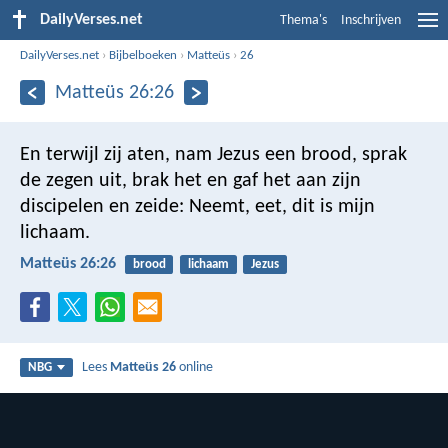
DailyVerses.net
Thema's
Inschrijven
DailyVerses.net
›
Bijbelboeken
›
Matteüs
›
26
Matteüs 26:26
En terwijl zij aten, nam Jezus een brood, sprak
de zegen uit, brak het en gaf het aan zijn
discipelen en zeide: Neemt, eet, dit is mijn
lichaam.
Matteüs 26:26
brood
lichaam
Jezus
Lees
Matteüs 26
online
NBG