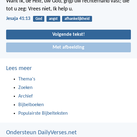
Want Ik, de H
ere
, uw God, grijp uw rechterhand vast; die
tot u zeg: Vrees niet, Ik help u.
Jesaja 41:13
God
angst
afhankelijkheid
Volgende tekst!
Met afbeelding
Lees meer
Thema's
Zoeken
Archief
Bijbelboeken
Populairste Bijbelteksten
Ondersteun DailyVerses.net