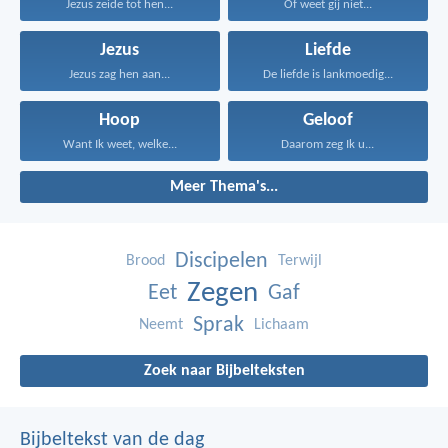
Jezus zeide tot hen...
Of weet gij niet...
Jezus
Liefde
Jezus zag hen aan...
De liefde is lankmoedig...
Hoop
Geloof
Want Ik weet, welke...
Daarom zeg Ik u...
Meer Thema's...
Discipelen
Brood
Terwijl
Zegen
Eet
Gaf
Sprak
Neemt
Lichaam
Zoek naar Bijbelteksten
Bijbeltekst van de dag