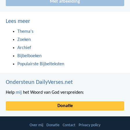
Met afbeelding
Lees meer
Thema's
Zoeken
Archief
Bijbelboeken
Populairste Bijbelteksten
Ondersteun DailyVerses.net
Help
mij
het Woord van God verspreiden:
Donatie
Over mij
Donatie
Contact
Privacy policy