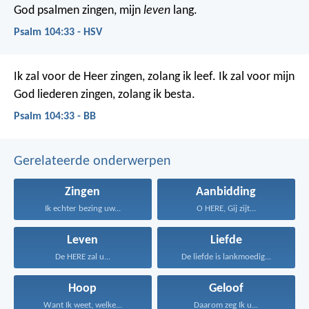
God psalmen zingen, mijn
leven
lang.
Psalm 104:33 - HSV
Ik zal voor de Heer zingen, zolang ik leef.
Ik zal voor mijn
God liederen zingen, zolang ik besta.
Psalm 104:33 - BB
Gerelateerde onderwerpen
Zingen
Aanbidding
Ik echter bezing uw...
O HERE, Gij zijt...
Leven
Liefde
De HERE zal u...
De liefde is lankmoedig...
Hoop
Geloof
Want Ik weet, welke...
Daarom zeg Ik u...