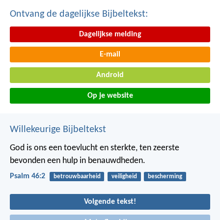
Ontvang de dagelijkse Bijbeltekst:
Dagelijkse melding
E-mail
Android
Op je website
Willekeurige Bijbeltekst
God is ons een toevlucht en sterkte,
ten zeerste
bevonden een hulp in benauwdheden.
Psalm 46:2
betrouwbaarheid
veiligheid
bescherming
Volgende tekst!