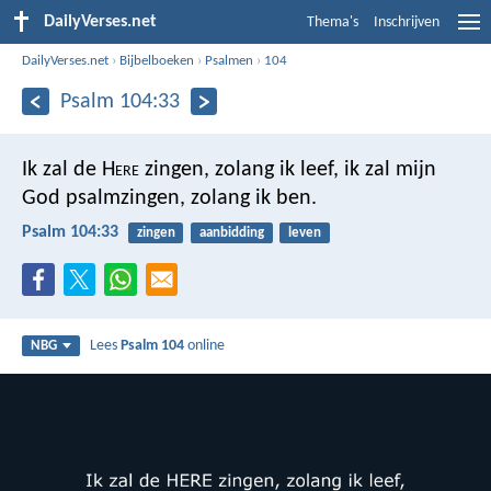
DailyVerses.net
Thema's
Inschrijven
DailyVerses.net
›
Bijbelboeken
›
Psalmen
›
104
Psalm 104:33
Ik zal de H
ere
zingen, zolang ik leef,
ik zal mijn
God psalmzingen, zolang ik ben.
Psalm 104:33
zingen
aanbidding
leven
Lees
Psalm 104
online
NBG