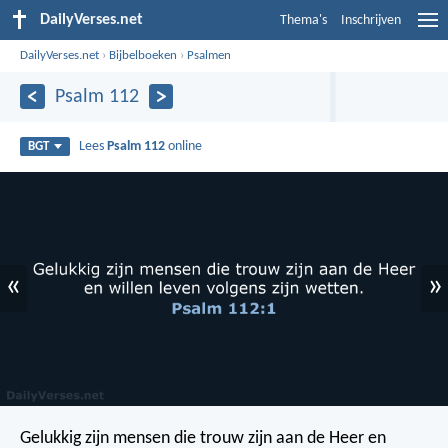
DailyVerses.net
Thema's
Inschrijven
DailyVerses.net
›
Bijbelboeken
›
Psalmen
Psalm 112
Lees
Psalm 112
online
BGT
«
»
Gelukkig zijn mensen die trouw zijn aan de Heer
en