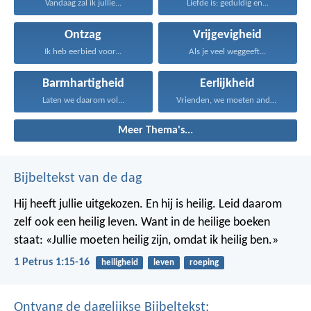
Vandaag zal ik jullie...
Liefde is: geduldig en...
Ontzag
Vrijgevigheid
Ik heb eerbied voor...
Als je veel weggeeft...
Barmhartigheid
Eerlijkheid
Laten we daarom vol...
Vrienden, we moeten anderen...
Meer Thema's...
Bijbeltekst van de dag
Hij heeft jullie uitgekozen. En hij is heilig. Leid daarom
zelf ook een heilig leven. Want in de heilige boeken
staat: «Jullie moeten heilig zijn, omdat ik heilig ben.»
1 Petrus 1:15-16
heiligheid
leven
roeping
Ontvang de dagelijkse Bijbeltekst: