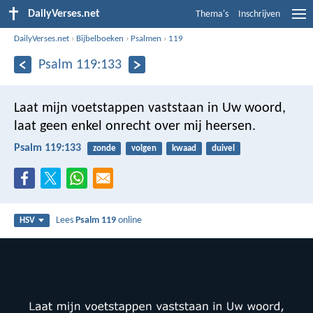
DailyVerses.net
Thema's
Inschrijven
DailyVerses.net
›
Bijbelboeken
›
Psalmen
›
119
Psalm 119:133
Laat mijn voetstappen vaststaan in Uw woord,
laat geen enkel onrecht over mij heersen.
Psalm 119:133
zonde
volgen
kwaad
duivel
Lees
Psalm 119
online
HSV