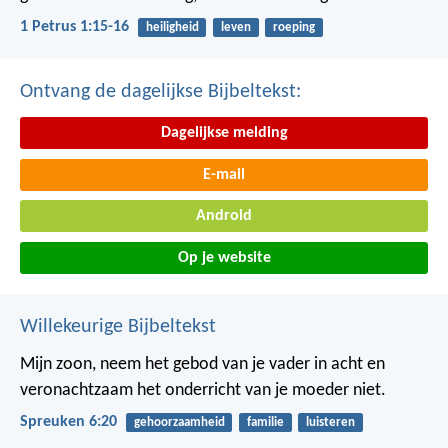
1 Petrus 1:15-16
heiligheid
leven
roeping
Ontvang de dagelijkse Bijbeltekst:
Dagelijkse melding
E-mail
Android
Op je website
Willekeurige Bijbeltekst
Mijn zoon, neem het gebod van je vader in acht
en
veronachtzaam het onderricht van je moeder niet.
Spreuken 6:20
gehoorzaamheid
familie
luisteren