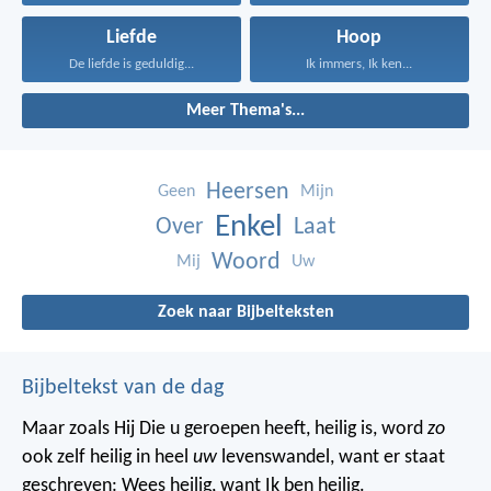
Liefde
Hoop
De liefde is geduldig...
Ik immers, Ik ken...
Meer Thema's...
Heersen
Geen
Mijn
Enkel
Over
Laat
Woord
Mij
Uw
Zoek naar Bijbelteksten
Bijbeltekst van de dag
Maar zoals Hij Die u geroepen heeft, heilig is, word
zo
ook zelf heilig in heel
uw
levenswandel, want er staat
geschreven: Wees heilig, want Ik ben heilig.