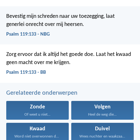
Bevestig mijn schreden naar uw toezegging,
laat
generlei onrecht over mij heersen.
Psalm 119:133 - NBG
Zorg ervoor dat ik altijd het goede doe.
Laat het kwaad
geen macht over me krijgen.
Psalm 119:133 - BB
Gerelateerde onderwerpen
Zonde
Volgen
Of weet u niet...
Heel de weg die...
Kwaad
Duivel
Word niet overwonnen door...
Wees nuchter en waakzaam...