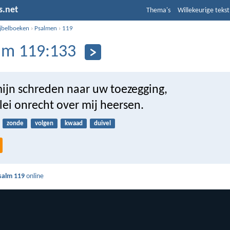
s.net
Thema's
Willekeurige tekst
ijbelboeken
›
Psalmen
›
119
lm 119:133
mijn schreden naar uw toezegging,
lei onrecht over mij heersen.
zonde
volgen
kwaad
duivel
salm 119
online