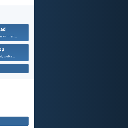
ad
verwinnen...
op
, welke...