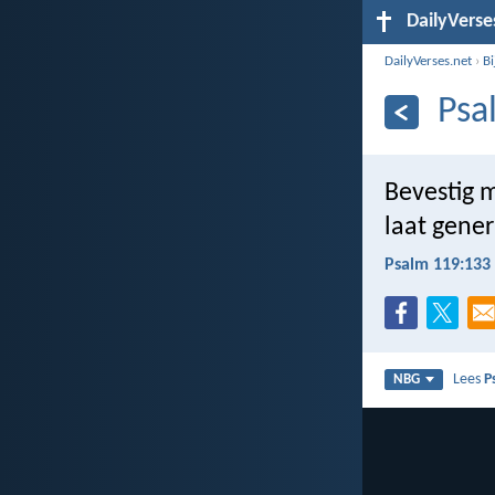
DailyVerse
DailyVerses.net
›
B
Psa
Bevestig 
laat gener
Psalm 119:133
Lees
P
NBG