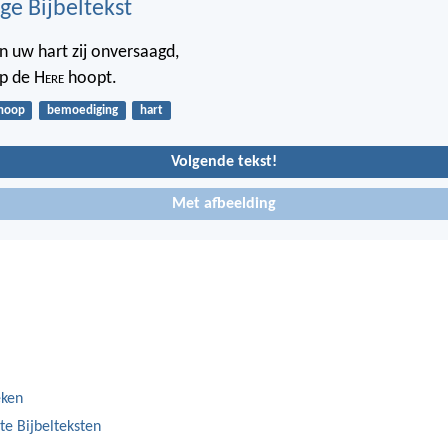
ge Bijbeltekst
n uw hart zij onversaagd,
op de H
ere
hoopt.
hoop
bemoediging
hart
Volgende tekst!
Met afbeelding
eken
te Bijbelteksten