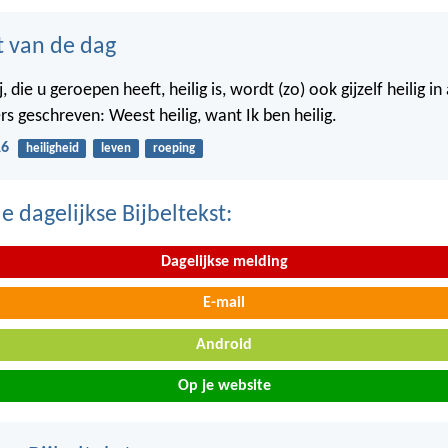
t van de dag
j, die u geroepen heeft, heilig is, wordt (zo) ook gijzelf heilig i
rs geschreven: Weest heilig, want Ik ben heilig.
16
heiligheid
leven
roeping
 dagelijkse Bijbeltekst:
Dagelijkse melding
E-mail
Android
Op je website