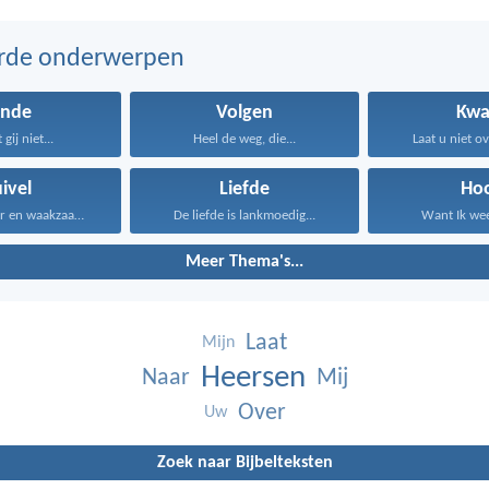
erde onderwerpen
onde
Volgen
Kwa
gij niet...
Heel de weg, die...
Laat u niet o
ivel
Liefde
Ho
Wordt nuchter en waakzaam...
De liefde is lankmoedig...
Want Ik weet
Meer Thema's...
Laat
Mijn
Heersen
Naar
Mij
Over
Uw
Zoek naar Bijbelteksten