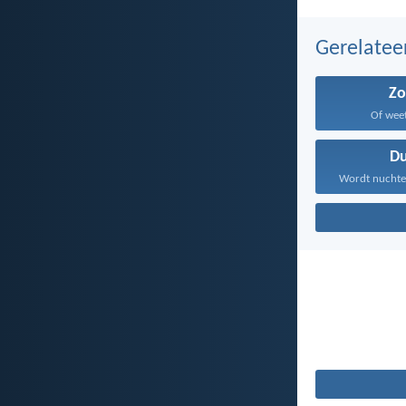
Gerelate
Z
Of weet 
Du