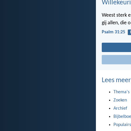
Willekeuri
Weest sterk e
gij allen, die 
Psalm 31:25
Lees meer
Thema's
Zoeken
Archief
Bijbelbo
Populairs