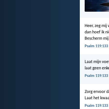
Heer, zeg mij
dan hoef ik ni
Bescherm mij
Psalm 119:133
Laat mijn voe
laat geen enk
Psalm 119:133
Zorg ervoor da
Laat het kwaa
Psalm 119:133 