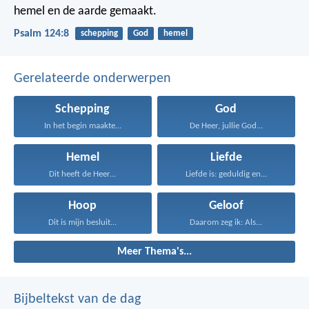
hemel en de aarde gemaakt.
Psalm 124:8
schepping
God
hemel
Gerelateerde onderwerpen
Schepping
God
In het begin maakte...
De Heer, jullie God...
Hemel
Liefde
Dit heeft de Heer...
Liefde is: geduldig en...
Hoop
Geloof
Dit is mijn besluit...
Daarom zeg ik: Als...
Meer Thema's...
Bijbeltekst van de dag