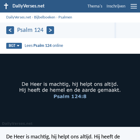
DailyVerses.net
Thema's
Inschrijven
DailyVerses.net
›
Bijbelboeken
›
Psalmen
Psalm 124
Lees
Psalm 124
online
BGT
De Heer is machtig, hij helpt ons altijd.
Hij heeft de