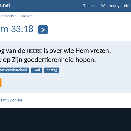
s.net
Thema's
Willekeurige tekst
ijbelboeken
›
Psalmen
›
33
lm 33:18
oog van de
is over wie Hem vrezen,
HEERE
e op Zijn goedertierenheid hopen.
betrouwbaarheid
God
ontzag
salm 33
online