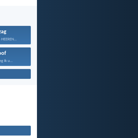
zag
s HEEREN...
oof
 Ik u...