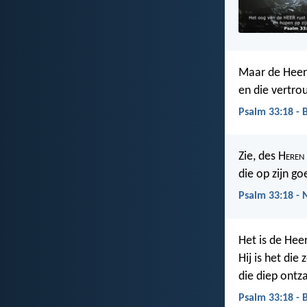
Maar de Heer
en die vertrou
Psalm 33:18 - 
Zie, des H
eren
die op zijn g
Psalm 33:18 -
Het is de Hee
Hij is het die
die diep ont
Psalm 33:18 - 