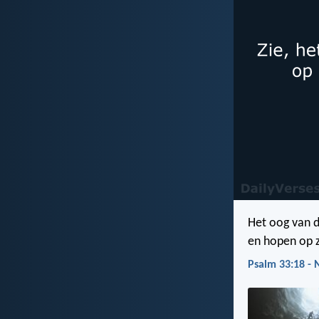
Het oog van 
en hopen op z
Psalm 33:18 -