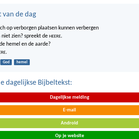
t van de dag
ich op verborgen plaatsen kunnen verbergen
 niet zien? spreekt de
.
HEERE
t de hemel en de aarde?
.
ERE
God
hemel
 dagelijkse Bijbeltekst:
Dagelijkse melding
E-mail
Android
Op je website