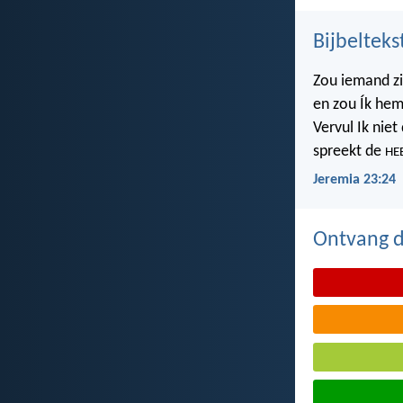
Bijbelteks
Zou iemand z
en zou Ík hem
Vervul Ik nie
spreekt de
HE
Jeremia 23:24
Ontvang de