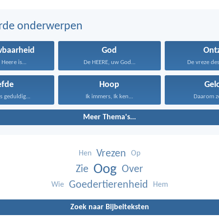
erde onderwerpen
wbaarheid
God
Ont
Heere is...
De HEERE, uw God...
De vreze de
efde
Hoop
Gel
is geduldig...
Ik immers, Ik ken...
Daarom zeg
Meer Thema's...
Vrezen
Hen
Op
Oog
Zie
Over
Goedertierenheid
Wie
Hem
Zoek naar Bijbelteksten