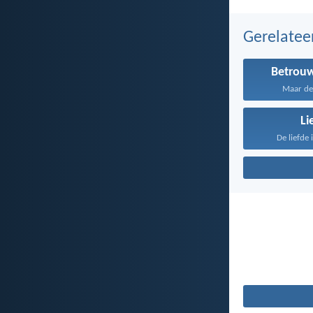
Gerelate
Betrou
Maar de 
Li
De liefde 