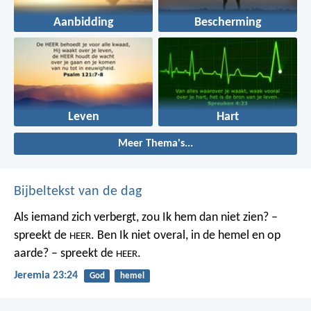
Aanbidding
Bescherming
Leven
Hart
Meer Thema's...
Bijbeltekst van de dag
Als iemand zich verbergt,
zou Ik hem dan niet zien? –
spreekt de
.
Ben Ik niet overal,
in de hemel en op
HEER
aarde? – spreekt de
.
HEER
Jeremia 23:24
God
hemel