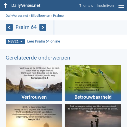
DailyVerses.net
Thema's
Inschrijven
DailyVerses.net
›
Bijbelboeken
›
Psalmen
Psalm 64
Lees
Psalm 64
online
NBV21
Gerelateerde onderwerpen
Vertrouwen
Betrouwbaarheid